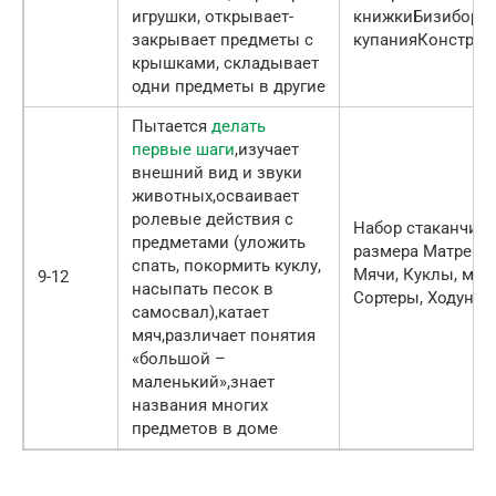
игрушки, открывает-
книжкиБизибордИ
закрывает предметы с
купанияКонструк
крышками, складывает
одни предметы в другие
Пытается
делать
первые шаги
,изучает
внешний вид и звуки
животных,осваивает
ролевые действия с
Набор стаканчико
предметами (уложить
размера Матрешк
спать, покормить куклу,
Мячи, Куклы, маш
9-12
насыпать песок в
Сортеры, Ходунки
самосвал),катает
мяч,различает понятия
«большой –
маленький»,знает
названия многих
предметов в доме