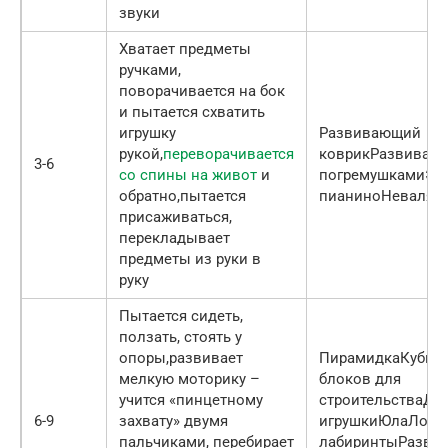
звуки
Хватает предметы
ручками,
поворачивается на бок
и пытается схватить
игрушку
Развивающий
рукой,
переворачивается
коврикРазвивающ
3-6
со спины на живот
и
погремушкамиЭл
обратно,пытается
пианиноНеваляш
присаживаться,
перекладывает
предметы из руки в
руку
Пытается сидеть,
ползать, стоять у
опоры,развивает
ПирамидкаКубик
мелкую моторику –
блоков для
учится «пинцетному
строительстваДв
6-9
захвату» двумя
игрушкиЮлаЛоги
пальчиками, перебирает
лабиринтыРазви