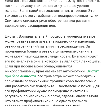
Если есть возможность прилечь днем, нужно положить
ноги на подушку, приподняв их чуть выше уровня
головы. Если такой возможности нет, от отеков 2-го
триместра помогут избавиться компрессионные чулки.
Они также снижают риск обострения или развития
варикозного расширения вен.
Цистит. Воспалительный процесс в мочевом пузыре
может развиваться из-за анатомических изменений,
резких ограничений питания, переохлаждения. Он
проявляется болью и резью при мочеиспускании, в
моче могут наблюдаться следы крови. Диагностируют
его по анализу мочи, в которой выявляются лейкоциты.
Если при посеве мочи обнаруживаются
микроорганизмы, врач назначает антибиотики.
Цистит
при беременности
2-го триместра может приводить к
серьезным осложнениям: хроническому воспалению
или развитию пиелонефрита — воспалению почек. Для
его профилактики нужно полноценно питаться и
регулярно, по назначению врача, сдавать анализ мочи.
Это станет профилактикой еще одного грозного
заболевания беременных — бессимптомной