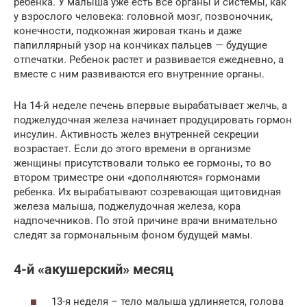
ребенка. У малыша уже есть все органы и системы, как
у взрослого человека: головной мозг, позвоночник,
конечности, подкожная жировая ткань и даже
папиллярный узор на кончиках пальцев — будущие
отпечатки. Ребенок растет и развивается ежедневно, а
вместе с ним развиваются его внутренние органы.
На 14-й неделе печень впервые вырабатывает желчь, а
поджелудочная железа начинает продуцировать гормон
инсулин. Активность желез внутренней секреции
возрастает. Если до этого времени в организме
женщины присутствовали только ее гормоны, то во
втором триместре они «дополняются» гормонами
ребенка. Их вырабатывают созревающая щитовидная
железа малыша, поджелудочная железа, кора
надпочечников. По этой причине врачи внимательно
следят за гормональным фоном будущей мамы.
4-й «акушерский» месяц
13-я неделя – тело малыша удлиняется, голова