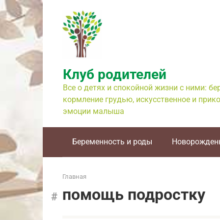
Перейти
к
контенту
Клуб родителей
Все о детях и спокойной жизни с ними: б
кормление грудью, искусственное и прико
эмоции малыша
Беременность и роды
Новорожден
Главная
помощь подростку