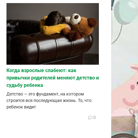
Когда взрослые слабеют: как
привычки родителей меняют детство и
судьбу ребенка
Детство — это фундамент, на котором
строится вся последующая жизнь. То, что
ребенок видит
0