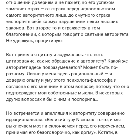
отношений доверием и не пахнет, но его успехом
заменяет страх — от страха перед недовольством
самого авторитетного лица, до смутного страха
«испортить себе карму» нарушением неких высших
законов. Вот второе-то и отражается в том
благоговении, с которым говорят о святыне авторитета.
Не удержусь, процитирую:
Вот привела я цитату и задумалась: что есть
цитирование, как не обращение к авторитету? Какой же
авторитет здесь подразумевается? Может быть по-
разному. Лично у меня здесь рациональный — я
доверяю опыту и уму этого психолога-философа и
согласна с его мнением в этом вопросе, потому что оно
подтверждает мои собственные мысли. В некоторых
других вопросах я бы с ним и поспорила…
Но встречается и апелляция к авторитету совершенно
иррациональная: «Великий гуру N сказал то-то, и мы
выключаем мозг и склоняемся перед его изречением,
принимая его безоговорочно, как догму». Кстати, в