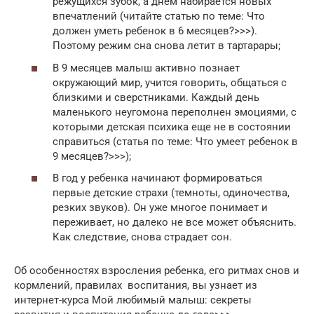
режущихся зубок, а днем набирается новых
впечатлений (читайте статью по теме: Что
должен уметь ребенок в 6 месяцев?>>>).
Поэтому режим сна снова летит в тартарары;
В 9 месяцев малыш активно познает
окружающий мир, учится говорить, общаться с
близкими и сверстниками. Каждый день
маленького неугомона переполнен эмоциями, с
которыми детская психика еще не в состоянии
справиться (статья по теме: Что умеет ребенок в
9 месяцев?>>>);
В год у ребенка начинают формироваться
первые детские страхи (темноты, одиночества,
резких звуков). Он уже многое понимает и
переживает, но далеко не все может объяснить.
Как следствие, снова страдает сон.
Об особенностях взросления ребенка, его ритмах снов и
кормлений, правилах воспитания, вы узнает из
интернет-курса Мой любимый малыш: секреты