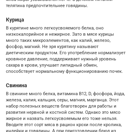
телятина предпочтительнее говядины.
Курица
В курятине много легкоусвояемого белка, оно
низкокалорийное и нежирное. Зато в мясе курицы
много таких микроэлементов, как калий, железо,
фосфор, магний. Не зря курятину называют
диетическим продуктом. Его употребление нормализует
кровяное давление, поддерживает нужный уровень
сахара в крови, улучшает липидный обмен,
способствует нормальному функционированию почек.
Свинина
В свинине много белка, витамина В12, D, фосфора, йода,
железа, калия, кальция, серы, магния, марганца. Этот
набор полезных веществ благотворен для работы и
развития нервной и костной систем. Однако это мясо
жирное и назвать легкоусвояемым его тоже нельзя.
Вводите этот сорт мяса в рацион крохи после кролика,
индейки и говядины. А при приготовлении блюд из