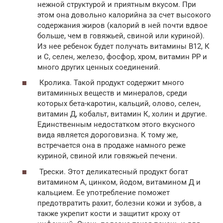
нежной структурой и приятным вкусом. При
этом она довольно калорийна за счет высокого
содержания жиров (калорий в ней почти вдвое
больше, чем в говяжьей, свиной или куриной).
Из нее ребенок будет получать витамины В12, К
и С, селен, железо, фосфор, хром, витамин РР и
много других ценных соединений.
Кролика. Такой продукт содержит много
витаминных веществ и минералов, среди
которых бета-каротин, кальций, олово, селен,
витамин Д, кобальт, витамин К, холин и другие.
Единственным недостатком этого вкусного
вида является дороговизна. К тому же,
встречается она в продаже намного реже
куриной, свиной или говяжьей печени.
Трески. Этот деликатесный продукт богат
витамином А, цинком, йодом, витамином Д и
кальцием. Ее употребление поможет
предотвратить рахит, болезни кожи и зубов, а
также укрепит кости и защитит кроху от