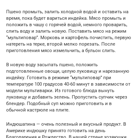
Пшено промыть, залить холодной водой и оставить на
время, пока будет вариться индейка. Мясо промыть и
положить в чашу с горячей водой, немного проварить,
слить воду и залить новую. Поставить мясо на режим
“мультиповар”. Морковь и картофель почистить, первую
натереть на терке, второй мелко порезать. После
приготовления мясо измельчить, а бульон слить.
В новую воду засыпать пшено, положить
подготовленные овощи, целую луковицу и нарезанную
индейку. Готовить в режиме “мультиповар” при
температуре 100 градусов 40-60 минут в зависимости от
модели мультиварки. Из готового блюда вынуть
луковицу и добавить зелень. Пропустить супчик через
блендер. Подобный суп можно приготовить и в
обычной кастрюле на плите.
Индюшатина — очень полезный и вкусный продукт. В
Америке индюшку принято готовить на день
Благодарения и Рождество. В нашей стране хозяюшки