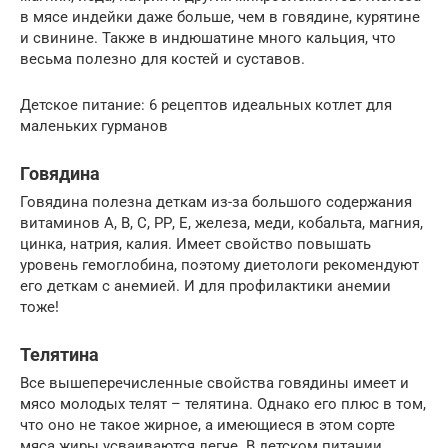
в мясе индейки даже больше, чем в говядине, курятине
и свинине. Также в индюшатине много кальция, что
весьма полезно для костей и суставов.
Детское питание: 6 рецептов идеальных котлет для
маленьких гурманов
Говядина
Говядина полезна деткам из-за большого содержания
витаминов А, В, С, РР, Е, железа, меди, кобальта, магния,
цинка, натрия, калия. Имеет свойство повышать
уровень гемоглобина, поэтому диетологи рекомендуют
его деткам с анемией. И для профилактики анемии
тоже!
Телятина
Все вышеперечисленные свойства говядины имеет и
мясо молодых телят – телятина. Однако его плюс в том,
что оно не такое жирное, а имеющиеся в этом сорте
мяса жиры усваиваются легче. В детском питании