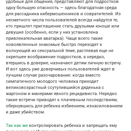
удобные для общения, представляют для подростков
одну большую опасность — здесь благодатная среда
для рассадника кибермошенников и совратителей. Из
несметного числа пользователей всегда найдутся те,
кто пришлет приглашение стать друзьями юноше или
девушке (особенно, если у них установлена
привлекательная аватарка). Чаще всего такие
новоявленные знакомые быстро переходят к
волнующей их сексуальной теме, растлевая еще не
окрепшее воображение подростков, а нередко,
втершись в доверие, назначают детям личную встречу.
И вот здесь уже доверчивых пользователей ждет в
лучшем случае разочарование: когда вместо
симпатичного молодого человека приходит
великовозрастный ссутулившийся дяденька с
жаргоном и манерами явного рецидивиста. Нередко
такие встречи приводят к плачевным последствиям,
обернувшись для ребенка избиением, изнасилованием
и даже убийством.
Так как же
контролировать ребенка и запрещать ему