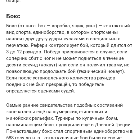
бойца.
Бокс
Бокс (от англ. box — коробка, ящик, ринг) — контактный
вид спорта, единоборство, в котором спортсмены
наносят друг другу удары кулаками в специальных
перчатках. Рефери контролирует бой, который длится от
3 до 12 раундов. Победа присваивается в случае, если
соперник сбит с ног и не может подняться в течение
десяти секунд (нокаут) или если он получил травму, не
позволяющую продолжать бой (технический нокаут).
Если после установленного количества раундов
поединок не был прекращён, то победитель
определяется оценками судей.
Самые ранние свидетельства подобных состязаний
запечатлены ещё на шумерских, египетских и
минойских рельефах. Турниры по кулачным боям,
напоминающим бокс, проходили ещё в Древней Греции.
По-настоящему бокс стал спортивным единоборством в
688 году до н. э., когда кулачные бои были впервые