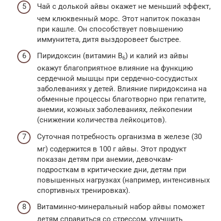
Чай с долькой айвы окажет не меньший эффект,
чем клюквенный морс. Этот напиток показан
при кашле. Он способствует повышению
иммунитета, дитя выздоровеет быстрее.
Пиридоксин (витамин В
) и калий из айвы
6
окажут благоприятное влияние на функцию
сердечной мышцы при сердечно-сосудистых
заболеваниях у детей. Влияние пиридоксина на
обменные процессы благотворно при гепатите,
анемии, кожных заболеваниях, лейкопении
(снижении количества лейкоцитов).
Суточная потребность организма в железе (30
мг) содержится в 100 г айвы. Этот продукт
показан детям при анемии, девочкам-
подросткам в критические дни, детям при
повышенных нагрузках (например, интенсивных
спортивных тренировках).
Витаминно-минеральный набор айвы поможет
детям справиться со стрессом, улучшить