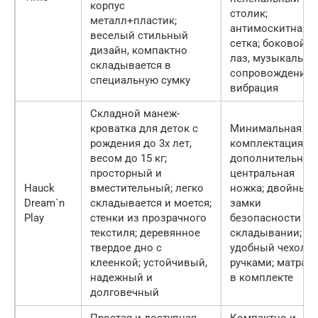
корпус
столик;
металл+пластик;
антимоскитная
веселый стильный
сетка; боковой
дизайн, компактно
лаз, музыкально
складывается в
сопровождение 
специальную сумку
вибрация
Складной манеж-
кроватка для деток с
Минимальная
рождения до 3х лет,
комплектация;
весом до 15 кг;
дополнительная
просторный и
центральная
Hauck
вместительный; легко
ножка; двойные
Dream`n
складывается и моется;
замки
Play
стенки из прозрачного
безопасности пр
текстиля; деревянное
складывании;
твердое дно с
удобный чехол с
клеенкой; устойчивый,
ручками; матрас
надежный и
в комплекте
долговечный