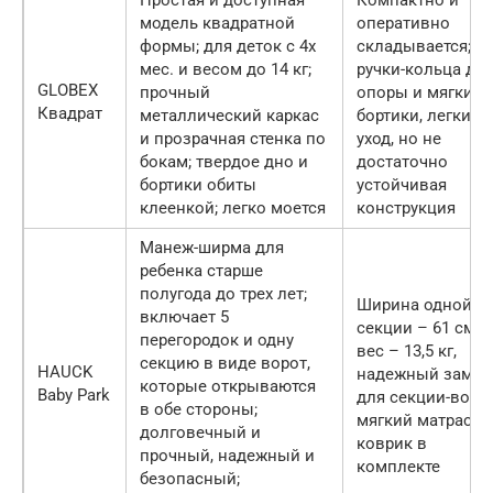
Простая и доступная
Компактно и
модель квадратной
оперативно
формы; для деток с 4х
складывается;
мес. и весом до 14 кг;
ручки-кольца дл
GLOBEX
прочный
опоры и мягкие
Квадрат
металлический каркас
бортики, легкий
и прозрачная стенка по
уход, но не
бокам; твердое дно и
достаточно
бортики обиты
устойчивая
клеенкой; легко моется
конструкция
Манеж-ширма для
ребенка старше
полугода до трех лет;
Ширина одной
включает 5
секции – 61 см;
перегородок и одну
вес – 13,5 кг,
секцию в виде ворот,
HAUCK
надежный замок
которые открываются
Baby Park
для секции-ворот
в обе стороны;
мягкий матрасик
долговечный и
коврик в
прочный, надежный и
комплекте
безопасный;