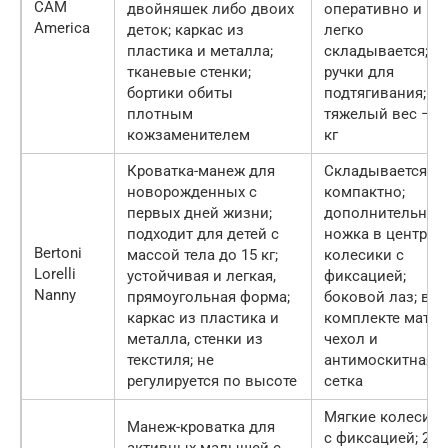
CAM
двойняшек либо двоих
оперативно и
America
деток; каркас из
легко
пластика и металла;
складывается;
тканевые стенки;
ручки для
бортики обиты
подтягивания;
плотным
тяжелый вес – 1
кожзаменителем
кг
Кроватка-манеж для
Складывается
новорожденных с
компактно;
первых дней жизни;
дополнительная
подходит для детей с
ножка в центре и
Bertoni
массой тела до 15 кг;
колесики с
Lorelli
устойчивая и легкая,
фиксацией;
Nanny
прямоугольная форма;
боковой лаз; в
каркас из пластика и
комплекте матра
металла, стенки из
чехол и
текстиля; не
антимоскитная
регулируется по высоте
сетка
Мягкие колесики
Манеж-кроватка для
с фиксацией; 2