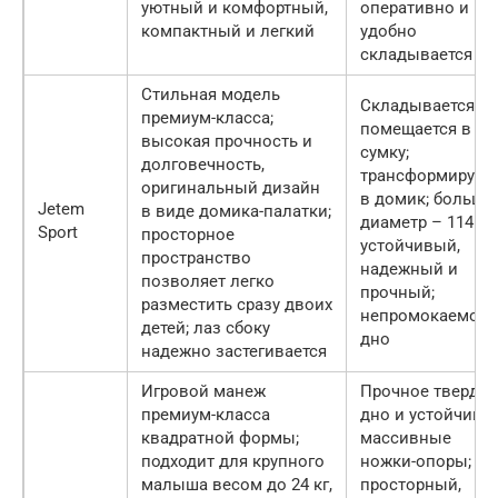
уютный и комфортный,
оперативно и
компактный и легкий
удобно
складывается
Стильная модель
Складывается и
премиум-класса;
помещается в
высокая прочность и
сумку;
долговечность,
трансформирует
оригинальный дизайн
в домик; большо
Jetem
в виде домика-палатки;
диаметр – 114 см
Sport
просторное
устойчивый,
пространство
надежный и
позволяет легко
прочный;
разместить сразу двоих
непромокаемое
детей; лаз сбоку
дно
надежно застегивается
Игровой манеж
Прочное твердое
премиум-класса
дно и устойчивы
квадратной формы;
массивные
подходит для крупного
ножки-опоры;
малыша весом до 24 кг,
просторный,