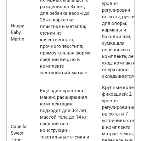
активных малышей с
уровня
рождения до 3х лет;
регулировки
для ребенка весом до
высоты; ручки
25 кг; каркас из
для опоры,
Happy
пластика и металла;
карманы и
Baby
стенки из
боковой лаз;
Martin
качественного,
сумка для
прочного текстиля;
переноски в
прямоугольная форма;
комплекте; легк
средний вес, но в
уход; компактно 
комплекте
оперативно
жестковатый матрас
складывается
Крупные колеса 
Еще один кроватка-
фиксацией; 2
манеж, расширенная
уровня
комплектация;
регулирования
подходит для 0-3 лет,
высоты и 7
массой тела до 14 кг;
устойчивых опор
средний вес
Capella
в комплекте
конструкции;
Sweet
матрас, чехол,
текстильные стенки и
Time
пеленальный