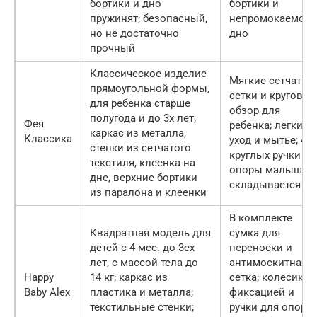
бортики и дно
бортики и
пружинят; безопасный,
непромокаемое
но не достаточно
дно
прочный
Классическое изделие
Мягкие сетчатые
прямоугольной формы,
сетки и круговой
для ребенка старше
обзор для
полугода и до 3х лет;
Фея
ребенка; легкий
каркас из металла,
Классика
уход и мытье; 4
стенки из сетчатого
круглых ручки дл
текстиля, клеенка на
опоры малыша;
дне, верхние бортики
складывается
из паралона и клеенки
В комплекте
Квадратная модель для
сумка для
детей с 4 мес. до 3ех
переноски и
лет, с массой тела до
антимоскитная
Happy
14 кг; каркас из
сетка; колесики 
Baby Alex
пластика и металла;
фиксацией и
текстильные стенки;
ручки для опоры