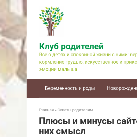
Перейти
к
контенту
Клуб родителей
Все о детях и спокойной жизни с ними: б
кормление грудью, искусственное и прико
эмоции малыша
Беременность и роды
Новорожден
Главная
»
Советы родителям
Плюсы и минусы сайто
них смысл