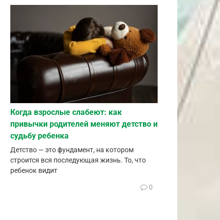
Когда взрослые слабеют: как
привычки родителей меняют детство и
судьбу ребенка
Детство — это фундамент, на котором
строится вся последующая жизнь. То, что
ребенок видит
0