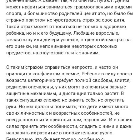
увлечениями. А бывает так, что они нас пугают. Детям
может нравиться заниматься травмоопасными видами
спорта, и большинство родителей ценит это, но было бы
странно при этом не чувствовать страх за свое дитя.
Такой страх может относиться не только к здоровью
ребенка, но и к его будущему. Любящие взрослые,
желая сыну или дочери успехов, с тревогой смотрят на
его оценки, на непонимание некоторых сложных
предметов, на отсутствие тяги к знаниям.
С таким страхом справиться непросто, и часто он
приводит к конфликтам в семье. Ребенок в силу своего
возраста категорично требует полной свободы, злится;
родители опечалены, у них могут включаться разные
защитные механизмы, и дистанция только растет. В
таких ситуациях сложно не винить себя, не опустить
руки. Но мы должны понимать, что дети имеют много
своих личностных и возрастных особенностей, не
всегда понятных и приятных нам, взрослым. И в наших
силах принять эти особенности, сладить с ними и даже
направить их развитие в положительное русло.
Безусловно, это бывает трудно, особенно с