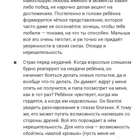
наибольшую любовь именно в моменты каких-
либо побед, не нарочно делая акцент на
достижениях. Постепенно в голове ребёнка
формируется чёткое представление, которое
часто даже не осознаётся: хочешь, чтобы тебя
любили — покажи, на что ты способен. Малыша
всё это очень тяготит, и уж точно не придаёт
уверенности в своих силах. Отсюда и
нерешительность.
Страх перед неудачей. Когда взрослые слишком
бурно реагируют на неудачи ребёнка, он
начинает бояться делать новые попытки, да и
вообще что-то делать. Он думает: вдруг у меня
опять не получится, и папа посмотрит на меня,
как в тот раз? Ребёнок чувствует, когда им
гордятся, а когда им недовольны. Он боится
увидеть разочарование в глазах близких. К тому
же, его может пугать возможность насмешек со
стороны друзей. Всё это порождает в нём
нерешительность. Для него она — возможность
обойтись «малой кровью» (пусть меня не