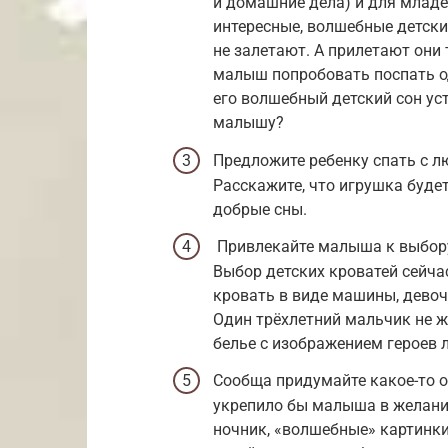
и домашние дела) и для младе
интересные, волшебные детские
не залетают. А прилетают они 
малыш попробовать поспать од
его волшебный детский сон уст
малышу?
Предложите ребенку спать с
Расскажите, что игрушка буде
добрые сны.
Привлекайте малыша к выбору 
Выбор детских кроватей сейч
кровать в виде машины, девоч
Один трёхлетний мальчик не же
белье с изображением героев
Сообща придумайте какое-то о
укрепило бы малыша в желани
ночник, «волшебные» картинки