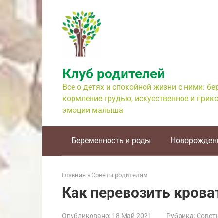
Перейти
к
контенту
Клуб родителей
Все о детях и спокойной жизни с ними: б
кормление грудью, искусственное и прико
эмоции малыша
Беременность и роды
Новорожден
Главная
»
Советы родителям
Как перевозить крова
Опубликовано:
18 Май 2021
Рубрика:
Совет