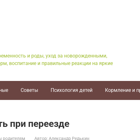
еременность и роды, уход за новорожденными,
рм, воспитание и правильные реакции на яркие
ные
Советы
Психология детей
Кормление и 
ть при переезде
ы родителям
Автор:
Александр Редькин