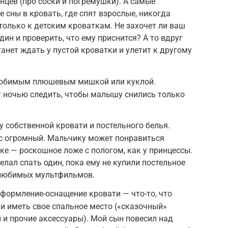
нцев (про соски и погремушки). А самые
 сны в кровать, где спят взрослые, никогда
только к детским кроваткам. Не захочет ли ваш
ин и проверить, что ему приснится? А то вдруг
анет ждать у пустой кроватки и улетит к другому
 любимым плюшевым мишкой или куклой.
т ночью следить, чтобы малышу снились только
собственной кровати и постельного белья.
ас огромный. Мальчику может понравиться
ке — роскошное ложе с пологом, как у принцессы.
лал спать один, пока ему не купили постельное
 любимых мультфильмов.
формление-оснащение кровати — что-то, что
и иметь свое спальное место («сказочный»
 и прочие аксессуары). Мой сын повесил над