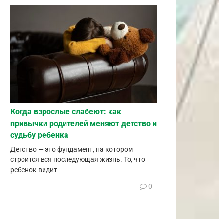
Когда взрослые слабеют: как
привычки родителей меняют детство и
судьбу ребенка
Детство — это фундамент, на котором
строится вся последующая жизнь. То, что
ребенок видит
0