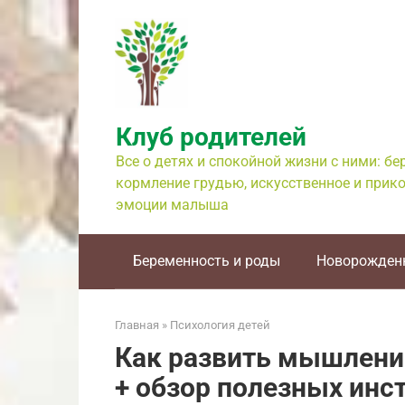
Перейти
к
контенту
Клуб родителей
Все о детях и спокойной жизни с ними: б
кормление грудью, искусственное и прико
эмоции малыша
Беременность и роды
Новорожден
Главная
»
Психология детей
Как развить мышлени
+ обзор полезных инс