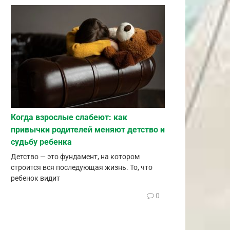
Когда взрослые слабеют: как
привычки родителей меняют детство и
судьбу ребенка
Детство — это фундамент, на котором
строится вся последующая жизнь. То, что
ребенок видит
0