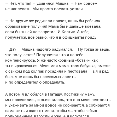
— Нет, что ты! — удивился Мишка. — Нам совсем
не наплевать. Мы просто воевать устали.
— Но другие же родители воюют, лишь бы ребенок
образование получил! Мама бы и дальше воевала,
если бы ты ей не запретил. И Костик. А тебе,
получается, все равно, что я в официанты пойду.
— Да? — Мишка надолго задумался. — Ну тогда знаешь,
что получается? Получается, что я на тебе
компенсируюсь. Я же чистокровный «ботан», как
ты выражаешься. Меня моя мама, твоя бабушка, вместе
с сачком под колпак посадила и пестовала — а я и рад
был, мне лишь бы насекомых ловить
и по определителю определять.
А потом я влюбился в Наташу, Костикину маму,
мы поженились, и выяснилось, что она меня пестовать
и ухаживать за мной вовсе не собирается, а собирается
сама жить и ждет от меня, чтобы я… чтобы я был
полноценным, взрослым уже. А я испугался