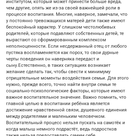
институтом, который может принести больше вреда,
чем другие, опять же из-за своей важнейшей роли в
процессе воспитания. Многие, наверное, замечали, что
у постоянно тревожащихся матерей дети также имеют
беспокойный характер. У слишком честолюбивых
родителей, которые подавляют собственных детей, те
вырастают со сформированным комплексом
неполноценности. Если несдержанный отец от любого
пустяка воспламеняется как порох, то свои дурные
черты поведения он наверняка передаст и
сыну.Естественно, в таких ситуациях возникает
желание сделать так, чтобы свести к минимуму
отрицательные моменты воздействия семьи. Для этого
нужно, прежде всего, точно найти внутри семьи те
социально-психологические факторы, которые имеют
важное воспитательное значение. Важно помнить, что
главной целью в воспитании ребёнка является
достижение нравственной связи, душевного единения
между родителями и маленьким человечком.
Воспитательный процесс нельзя пускать на самотёк и
когда малыш немного подрастёт, ведь подростков
также нельзя предоставлять самим себе.