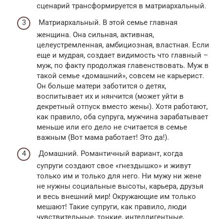
сценарий трансформируется в матриархальный.
Матриархальный. В этой семье главная
женщина. Она сильная, активная,
целеустремленная, амбициозная, властная. Если
еще и мудрая, создает видимость что главный –
муж, по факту продолжая главенствовать. Муж в
такой семье «домашний», совсем не карьерист.
Он больше матери заботится о детях,
воспитывает их и нянчится (может уйти в
декретный отпуск вместо жены). Хотя работают,
как правило, оба супруга, мужчина зарабатывает
меньше или его дело не считается в семье
важным (Вот мама работает! Это да!).
Домашний. Романтичный вариант, когда
супруги создают свое «гнездышко» и живут
только им и только для него. Ни мужу ни жене
не нужны социальные высоты, карьера, друзья
и весь внешний мир! Окружающие им только
мешают! Такие супруги, как правило, люди
чувствительные, тонкие, интеллигентные,