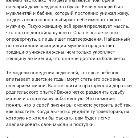
велико настолько, что дети пытаются повторить
сценарий даже неудачного брака. Если у матери был
муж-лентяй и бабник, который постоянно унижал жену,
то дочь неосознанно выбирает себе именно такого
мужчину. Такую женщину всё время преследует мысль,
что она не достойна лучшего. Она не пытается это
опровергнуть, а лишь ищет подтверждения. Найденный
по негативной ассоциации мужчина продолжает
традицию унижения жены, чем только укрепляет
женщину во мнении, что она «не достойна большего».
Те модели поведения родителей, которые ребенок
впитывает в детские годы, могут стать его основным
сценарием жизни. Как же сойти с проторенной дорожки
родительского опыта? Важно четко разделить судьбу
матери и отца и вашу собственную. Это помогает
понять, что в своей жизни вы сможете устроить всё так,
как захотите. Когда вы четко увидите ту траекторию, на
которую не хотели бы съехать, вам будет легче
анализировать свои мысли и поступки.