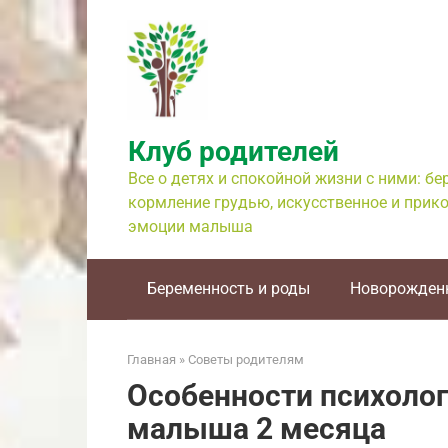
Перейти
к
контенту
Клуб родителей
Все о детях и спокойной жизни с ними: б
кормление грудью, искусственное и прико
эмоции малыша
Беременность и роды
Новорожден
Главная
»
Советы родителям
Особенности психолог
малыша 2 месяца