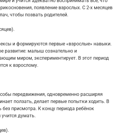
ире и учится адекватно воспринимать всё, что
 прикосновения, появление взрослых. С 2-х месяцев
лач, чтобы позвать родителей.
сяцев).
ексы и формируются первые «взрослые» навыки.
ое развитие: малыш сознательно и
ающим миром, экспериментирует. В этот период
тся к взрослому.
особы передвижения, одновременно расширяя
чинает ползать, делает первые попытки ходить. В
 без присмотра. К концу периода ребёнок
 учится думать.
ев).