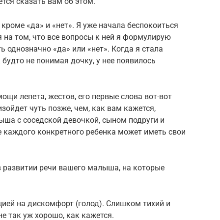
ется сказать вам об этом.
, кроме «да» и «нет». Я уже начала беспокоиться
я на том, что все вопросы к ней я формулирую
ь однозначно «да» или «нет». Когда я стала
 будто не понимая дочку, у нее появилось
ощи лепета, жестов, его первые слова вот-вот
изойдет чуть позже, чем, как вам кажется,
ыша с соседской девочкой, сыном подруги и
е каждого конкретного ребенка может иметь свои
в развитии речи вашего малыша, на которые
цией на дискомфорт (голод). Слишком тихий и
е так уж хорошо, как кажется.