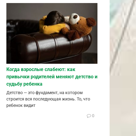
Когда взрослые слабеют: как
привычки родителей меняют детство и
судьбу ребенка
Детство — это фундамент, на котором
строится вся последующая жизнь. То, что
ребенок видит
0