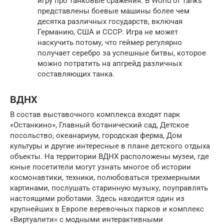
игру про танковые сражения. В World of Tanks
представлены боевые машины более чем
десятка различных государств, включая
Германию, США и СССР. Игра не может
наскучить потому, что геймер регулярно
получает серебро за успешные битвы, которое
можно потратить на апгрейд различных
составляющих танка.
ВДНХ
В состав выставочного комплекса входят парк
«Останкино», Главный ботанический сад, Детское
посольство, океанариум, городская ферма, Дом
культуры и другие интересные в плане детского отдыха
объекты. На территории ВДНХ расположены музеи, где
юные посетители могут узнать многое об истории
космонавтики, техники, полюбоваться трехмерными
картинами, послушать старинную музыку, поуправлять
настоящими роботами. Здесь находится один из
крупнейших в Европе веревочных парков и комплекс
«Виртуалити» с модными интерактивными