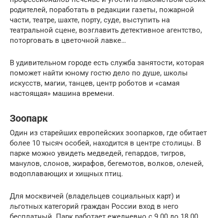
родителей, поработать в редакции газеты, пожарной
части, театре, шахте, порту, суде, выступить на
театральной сцене, возглавить детективное агентство,
поторговать в цветочной лавке…
В удивительном городе есть служба занятости, которая
поможет найти юному гостю дело по душе, школы
искусств, магии, танцев, центр роботов и «самая
настоящая» машина времени.
Зоопарк
Один из старейших европейских зоопарков, где обитает
более 10 тысяч особей, находится в центре столицы. В
парке можно увидеть медведей, гепардов, тигров,
манулов, слонов, жирафов, бегемотов, волков, оленей,
водоплавающих и хищных птиц.
Для москвичей (владельцев социальных карт) и
льготных категорий граждан России вход в него
бесплатный. Парк работает ежедневно с 9.00 до 18.00