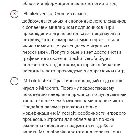
области информационных технологий и т.д.;
BlackSilverUfa. Один из самых
доброжелательных и спокойных летсплейщиков
с более чем миллионом подписчиков. При
прохождении игр не использует нецензурную
лексику, зато с юмором комментирует те или
иные моменты, случающиеся с игровым
персонажем. Попутно оценивает достоинства
графики или сюжета. BlackSilverUfa будет
полезен тем подросткам, которые собираются
посвятить лето прохождению современных игр;
MrLololoshka. Практически каждый подросток
играл в Minecraft. Поэтому подрастающему
поколению наверняка придется по душе данный
канал с более чем 6 миллионами подписчиков.
Подробно рассматриваются новые
модификации к Minecraft, особенности игрового
процесса, хитрости для облегчения поиска
различных локаций, предметов и т.д. Хотя
ролики MrLololoshka достаточно коротки, они