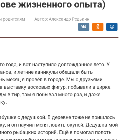
нове жизненного опыта)
ы родителям
Автор:
Александр Редькин
о года, и вот наступило долгожданное лето. У
анов, и летние каникулы обещали быть
 месяц я провёл в городе. Мы с друзьями
на выставку восковых фигур, побывали в цирке.
ы в тир, там я побывал много раз, и даже
ку.
абушке с дедушкой. В деревне тоже не пришлось
ку, и он научил меня ловить окуней. Дедушка мой
ного рыбацких историй. Ещё я помогал полоть
евенскими ребятами мы ходили купаться на речку,