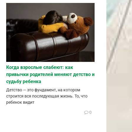
Когда взрослые слабеют: как
привычки родителей меняют детство и
судьбу ребенка
Детство — это фундамент, на котором
строится вся последующая жизнь. То, что
ребенок видит
0