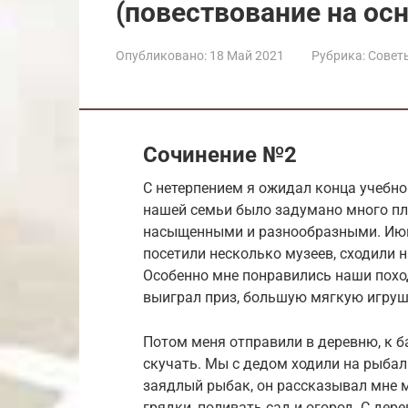
(повествование на ос
Опубликовано:
18 Май 2021
Рубрика:
Совет
Сочинение №2
С нетерпением я ожидал конца учебног
нашей семьи было задумано много пл
насыщенными и разнообразными. Июнь
посетили несколько музеев, сходили 
Особенно мне понравились наши поход
выиграл приз, большую мягкую игруш
Потом меня отправили в деревню, к б
скучать. Мы с дедом ходили на рыбал
заядлый рыбак, он рассказывал мне м
грядки, поливать сад и огород. С дер