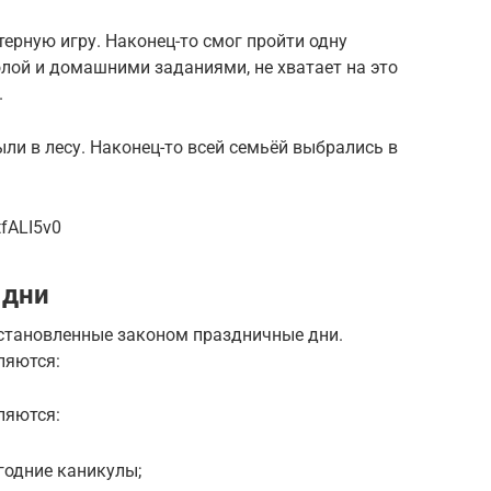
рную игру. Наконец-то смог пройти одну
лой и домашними заданиями, не хватает на это
.
были в лесу. Наконец-то всей семьёй выбрались в
fALI5v0
 дни
установленные законом праздничные дни.
ляются:
ляются:
вогодние каникулы;