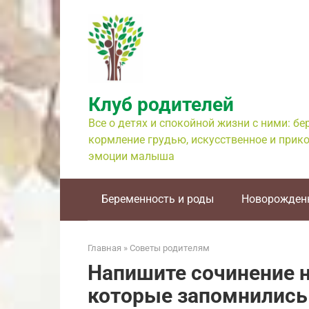
Перейти
к
контенту
Клуб родителей
Все о детях и спокойной жизни с ними: б
кормление грудью, искусственное и прико
эмоции малыша
Беременность и роды
Новорожден
Главная
»
Советы родителям
Напишите сочинение н
которые запомнились