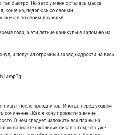
 так быстро. Но зато у меня осталась масса
я, конечно, поделюсь со своими
к скучал по своим друзьям!
 время года, а эти летние каникулы я запомню на
хнул, и получил огромный заряд бодрости на весь
VeN1ampTg
я пишут после праздников. Иногда перед уходом
ь сочинение «Как я хочу провести зимние
росто. В нем следует изложить все планы на
ошлом варианте школьник писал о том, что уже
ет написать все в будущем времени. Конечно,