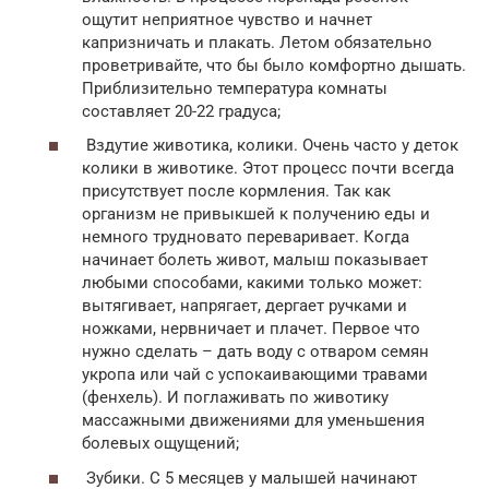
ощутит неприятное чувство и начнет
капризничать и плакать. Летом обязательно
проветривайте, что бы было комфортно дышать.
Приблизительно температура комнаты
составляет 20-22 градуса;
Вздутие животика, колики. Очень часто у деток
колики в животике. Этот процесс почти всегда
присутствует после кормления. Так как
организм не привыкшей к получению еды и
немного трудновато переваривает. Когда
начинает болеть живот, малыш показывает
любыми способами, какими только может:
вытягивает, напрягает, дергает ручками и
ножками, нервничает и плачет. Первое что
нужно сделать – дать воду с отваром семян
укропа или чай с успокаивающими травами
(фенхель). И поглаживать по животику
массажными движениями для уменьшения
болевых ощущений;
Зубики. С 5 месяцев у малышей начинают