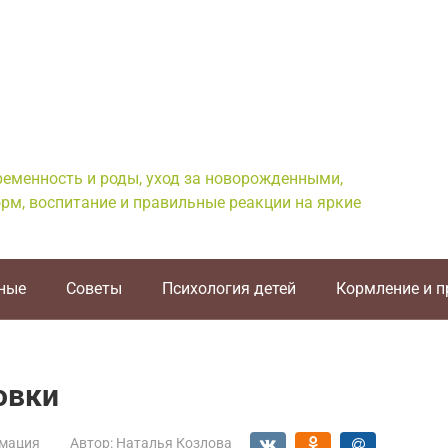
еременность и роды, уход за новорожденными,
рм, воспитание и правильные реакции на яркие
ные
Советы
Психология детей
Кормление и 
овки
мация
Автор:
Наталья Козлова