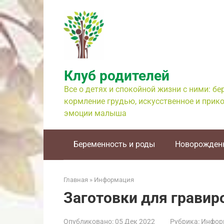
Перейти
к
контенту
Клуб родителей
Все о детях и спокойной жизни с ними: б
кормление грудью, искусственное и прико
эмоции малыша
Беременность и роды
Новорожден
Главная
»
Информация
Заготовки для гравир
Опубликовано:
05 Дек 2022
Рубрика:
Инфор