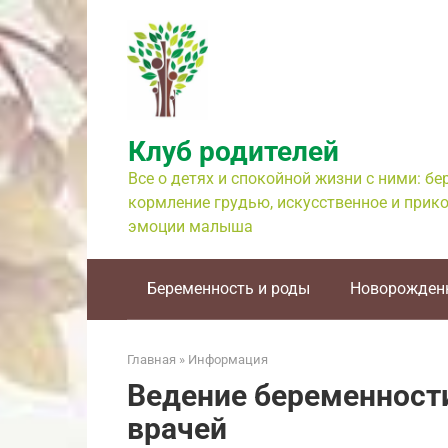
Перейти
к
контенту
Клуб родителей
Все о детях и спокойной жизни с ними: б
кормление грудью, искусственное и прико
эмоции малыша
Беременность и роды
Новорожден
Главная
»
Информация
Ведение беременност
врачей