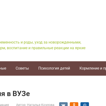
еременность и роды, уход за новорожденными,
рм, воспитание и правильные реакции на яркие
ные
Советы
Психология детей
Кормление и 
я в ВУЗе
мация
Автор:
Наталья Козлова