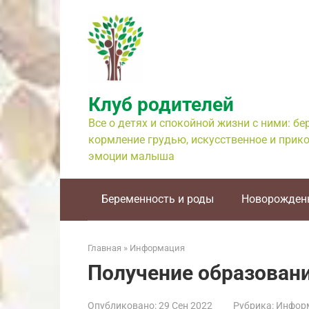
Перейти
к
контенту
Клуб родителей
Все о детях и спокойной жизни с ними: б
кормление грудью, искусственное и прико
эмоции малыша
Беременность и роды
Новорожден
Главная
»
Информация
Получение образовани
Опубликовано:
29 Сен 2022
Рубрика:
Инфор