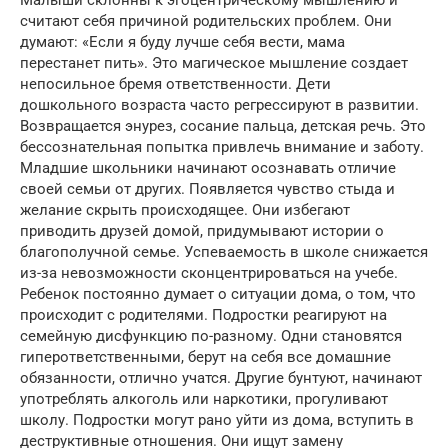
считают себя причиной родительских проблем. Они
думают: «Если я буду лучше себя вести, мама
перестанет пить». Это магическое мышление создает
непосильное бремя ответственности. Дети
дошкольного возраста часто регрессируют в развитии.
Возвращается энурез, сосание пальца, детская речь. Это
бессознательная попытка привлечь внимание и заботу.
Младшие школьники начинают осознавать отличие
своей семьи от других. Появляется чувство стыда и
желание скрыть происходящее. Они избегают
приводить друзей домой, придумывают истории о
благополучной семье. Успеваемость в школе снижается
из-за невозможности сконцентрироваться на учебе.
Ребенок постоянно думает о ситуации дома, о том, что
происходит с родителями. Подростки реагируют на
семейную дисфункцию по-разному. Одни становятся
гиперответственными, берут на себя все домашние
обязанности, отлично учатся. Другие бунтуют, начинают
употреблять алкоголь или наркотики, прогуливают
школу. Подростки могут рано уйти из дома, вступить в
деструктивные отношения. Они ищут замену