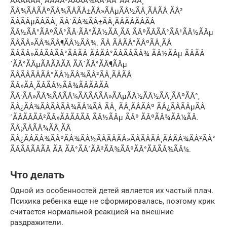
ÃÂÃÂÃÂ¸ ÃÂÃÂ³ÃÂÃÂ¾ÃÂ·ÃÂ°ÃÂ ÃÂ¸
ÃÂ¾ÃÂÃÂºÃÂ¾ÃÂÃÂ±ÃÂ»ÃÂµÃÂ½ÃÂ¸ÃÂÃÂ ÃÂ²
ÃÂÃÂµÃÂÃÂ¸ ÃÂ´ÃÂ¾ÃÂ±ÃÂ¸ÃÂÃÂÃÂÃÂ
ÃÂ½ÃÂ°ÃÂºÃÂ°ÃÂ·ÃÂ°ÃÂ½ÃÂ¸ÃÂ ÃÂºÃÂÃÂ°ÃÂ¹ÃÂ½ÃÂµ
ÃÂÃÂ»ÃÂ¾ÃÂ¶ÃÂ½ÃÂ¾. ÃÂ ÃÂÃÂ°ÃÂºÃÂ¸ÃÂ
ÃÂÃÂ»ÃÂÃÂÃÂ°ÃÂÃÂ ÃÂÃÂ°ÃÂÃÂÃÂ¾ ÃÂ½ÃÂµ ÃÂÃÂ
´ÃÂ°ÃÂµÃÂÃÂÃÂ ÃÂ´ÃÂ°ÃÂ¶ÃÂµ
ÃÂÃÂÃÂÃÂ°ÃÂ½ÃÂ¾ÃÂ²ÃÂ¸ÃÂÃÂ
ÃÂ»ÃÂ¸ÃÂÃÂ½ÃÂ¾ÃÂÃÂÃÂ
ÃÂ·ÃÂ»ÃÂ¾ÃÂÃÂ¼ÃÂÃÂÃÂ»ÃÂµÃÂ½ÃÂ½ÃÂ¸ÃÂºÃÂ°,
ÃÂ¿ÃÂ¾ÃÂÃÂÃÂ¾ÃÂ¼ÃÂ ÃÂ¸ ÃÂ¸ÃÂÃÂº ÃÂ¿ÃÂÃÂµÃÂ
´ÃÂÃÂÃÂ²ÃÂ»ÃÂÃÂÃÂ ÃÂ½ÃÂµ ÃÂº ÃÂºÃÂ¾ÃÂ¼ÃÂ.
ÃÂ¡ÃÂÃÂ¾ÃÂ¸ÃÂ
ÃÂ¿ÃÂÃÂ¾ÃÂºÃÂ¾ÃÂ½ÃÂÃÂÃÂ»ÃÂÃÂÃÂ¸ÃÂÃÂ¾ÃÂ²ÃÂ°
ÃÂÃÂÃÂÃÂ ÃÂ ÃÂ°ÃÂ´ÃÂ²ÃÂ¾ÃÂºÃÂ°ÃÂÃÂ¾ÃÂ¼.
Что делать
Одной из особенностей детей является их частый плач.
Психика ребенка еще не сформировалась, поэтому крик
считается нормальной реакцией на внешние
раздражители.