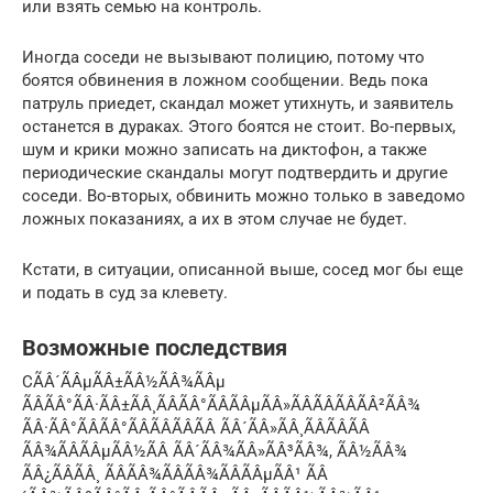
или взять семью на контроль.
Иногда соседи не вызывают полицию, потому что
боятся обвинения в ложном сообщении. Ведь пока
патруль приедет, скандал может утихнуть, и заявитель
останется в дураках. Этого боятся не стоит. Во-первых,
шум и крики можно записать на диктофон, а также
периодические скандалы могут подтвердить и другие
соседи. Во-вторых, обвинить можно только в заведомо
ложных показаниях, а их в этом случае не будет.
Кстати, в ситуации, описанной выше, сосед мог бы еще
и подать в суд за клевету.
Возможные последствия
СÃÂ´ÃÂµÃÂ±ÃÂ½ÃÂ¾ÃÂµ
ÃÂÃÂ°ÃÂ·ÃÂ±ÃÂ¸ÃÂÃÂ°ÃÂÃÂµÃÂ»ÃÂÃÂÃÂÃÂ²ÃÂ¾
ÃÂ·ÃÂ°ÃÂÃÂ°ÃÂÃÂÃÂÃÂ ÃÂ´ÃÂ»ÃÂ¸ÃÂÃÂÃÂ
ÃÂ¾ÃÂÃÂµÃÂ½ÃÂ ÃÂ´ÃÂ¾ÃÂ»ÃÂ³ÃÂ¾, ÃÂ½ÃÂ¾
ÃÂ¿ÃÂÃÂ¸ ÃÂÃÂ¾ÃÂÃÂ¾ÃÂÃÂµÃÂ¹ ÃÂ