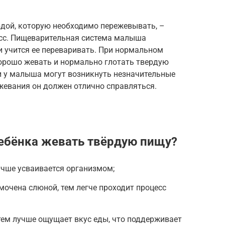
рдой, которую необходимо пережевывать, –
сс. Пищеварительная система малыша
 и учится ее переваривать. При нормальном
хорошо жевать и нормально глотать твердую
 у малыша могут возникнуть незначительные
 жевания он должен отлично справляться.
ебёнка жевать твёрдую пищу?
чше усваивается организмом;
мочена слюной, тем легче проходит процесс
тем лучше ощущает вкус еды, что поддерживает