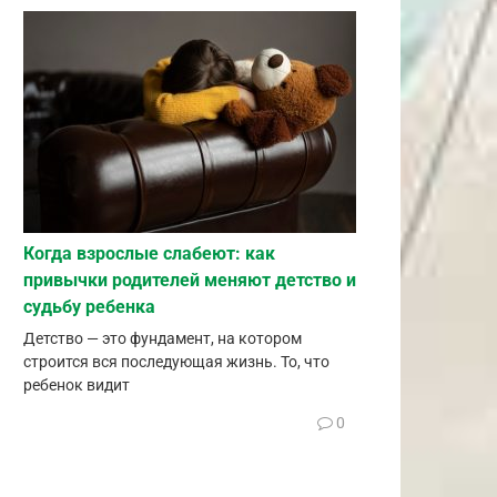
Когда взрослые слабеют: как
привычки родителей меняют детство и
судьбу ребенка
Детство — это фундамент, на котором
строится вся последующая жизнь. То, что
ребенок видит
0