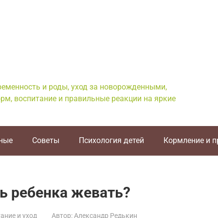
еременность и роды, уход за новорожденными,
рм, воспитание и правильные реакции на яркие
ные
Советы
Психология детей
Кормление и 
ть ребенка жевать?
ание и уход
Автор:
Александр Редькин