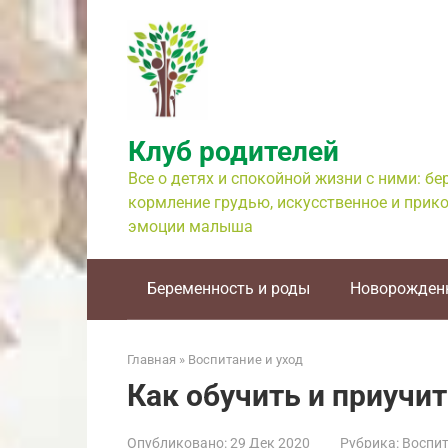
Перейти
к
контенту
Клуб родителей
Все о детях и спокойной жизни с ними: б
кормление грудью, искусственное и прико
эмоции малыша
Беременность и роды
Новорожден
Главная
»
Воспитание и уход
Как обучить и приучи
Опубликовано:
29 Дек 2020
Рубрика:
Воспит