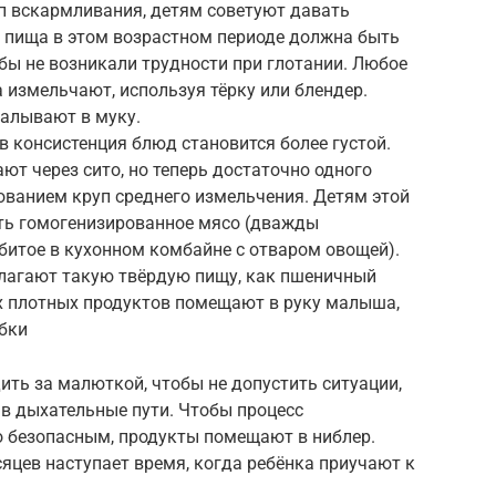
ип вскармливания, детям советуют давать
 пища в этом возрастном периоде должна быть
бы не возникали трудности при глотании. Любое
 измельчают, используя тёрку или блендер.
малывают в муку.
в консистенция блюд становится более густой.
ют через сито, но теперь достаточно одного
ованием круп среднего измельчения. Детям этой
ть гомогенизированное мясо (дважды
збитое в кухонном комбайне с отваром овощей).
длагают такую твёрдую пищу, как пшеничный
тих плотных продуктов помещают в руку малыша,
бки
ить за малюткой, чтобы не допустить ситуации,
в дыхательные пути. Чтобы процесс
 безопасным, продукты помещают в ниблер.
яцев наступает время, когда ребёнка приучают к