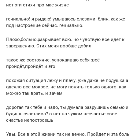
нет эти стихи про мае жизне
гениально! я рыдаю! умываюсь слезами! блин, как же
под настроение сейчас. гениально.
Плохо,больно,разрывает всю. но чувствую все идет к
завершению. Стих меня вообще добил.
такое же состояние. успокаиваю себя :всё
пройдёт,пройдёт и это.
похожая ситуация лежу и плачу. уже даже не подушка а
одеяло все мокрое. не могу понять только одного. как
можно так врать. и зачем.
дорогая так тебе и надо, ты думала разрушишь семью и
будишь счастлива? о нет на чужом несчастье свое
счастье непостроешь
Увы. Все в этой жизни так не вечно. Пройдет и эта боль