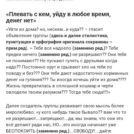
«Плевать с кем, уйду в любое время,
денег нет»
«Уйти из дома? но, нескем…и куда?? – гласит
объявление группы (
здесь и далее стилистика,
пунктуация и орфография оригинала сохранены –
прим.ред
).
–
Тебе все надоело
(заменено ред.)
? Тебе
предки ничего
(заменено ред.)
не разрешают?? Они тебя
не понимают?? Не пускают гулять с друзьями когда
надо?? Постоянно орут и срывают зло на тебя по
поводу и без??? Они тебе дают недостаточно корманных
денег на гуляния??? Ты иногда хочешь уйти из дома????
Жизнь превратилась в сплошной кошмар и черти
овлодели твоим разумом??? Тогда тебе сюда!!!!»
Далее создатель группы развивает свою мысль более
миролюбиво: «у кого нибудь такое бывало?? вам что то
не разрешают….запрещают….да, мы знаем, что они это
всё делают ради нас, НО….это иногда начинает уже
БЕСПОКОИТЬ
(заменено ред.)
….СВОБОДУ!….дайте