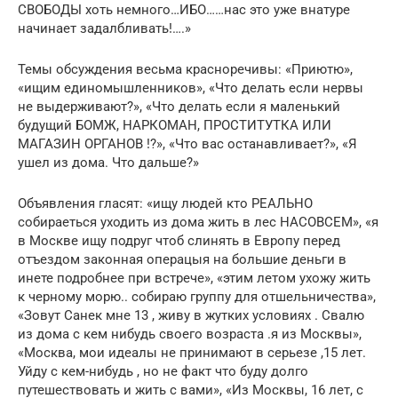
СВОБОДЫ хоть немного…ИБО……нас это уже внатуре
начинает задалбливать!….»
Темы обсуждения весьма красноречивы: «Приютю»,
«ищим единомышленников», «Что делать если нервы
не выдерживают?», «Что делать если я маленький
будущий БОМЖ, НАРКОМАН, ПРОСТИТУТКА ИЛИ
МАГАЗИН ОРГАНОВ !?», «Что вас останавливает?», «Я
ушел из дома. Что дальше?»
Объявления гласят: «ищу людей кто РЕАЛЬНО
собираеться уходить из дома жить в лес НАСОВСЕМ», «я
в Москве ищу подруг чтоб слинять в Европу перед
отъездом законная операцыя на большие деньги в
инете подробнее при встрече», «этим летом ухожу жить
к черному морю.. собираю группу для отшельничества»,
«Зовут Санек мне 13 , живу в жутких условиях . Свалю
из дома с кем нибудь своего возраста .я из Москвы»,
«Москва, мои идеалы не принимают в серьезе ,15 лет.
Уйду с кем-нибудь , но не факт что буду долго
путешествовать и жить с вами», «Из Москвы, 16 лет, с