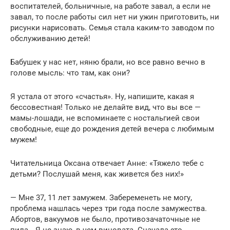
воспитателей, больничные, на работе завал, а если не
завал, то после работы сил нет ни ужин приготовить, ни
рисунки нарисовать. Семья стала каким-то заводом по
обслуживанию детей!
Бабушек у нас нет, няню брали, но все равно вечно в
голове мысль: что там, как они?
Я устала от этого «счастья». Ну, напишите, какая я
бессовестная! Только не делайте вид, что вы все —
мамы-лошади, не вспоминаете с ностальгией свои
свободные, еще до рождения детей вечера с любимым
мужем!
Читательница Оксана отвечает Анне: «Тяжело тебе с
детьми? Послушай меня, как живется без них!»
— Мне 37, 11 лет замужем. Забеременеть не могу,
проблема нашлась через три года после замужества.
Абортов, вакуумов не было, противозачаточные не
пила… Я не знаю, в чем виновата. Сначала это