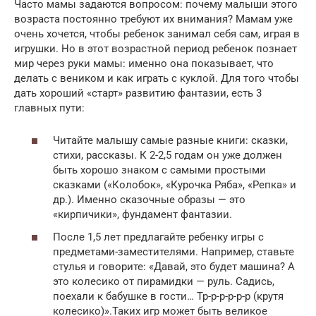
Часто мамы задаются вопросом: почему малыши этого
возраста постоянно требуют их внимания? Мамам уже
очень хочется, чтобы ребенок занимал себя сам, играя в
игрушки. Но в этот возрастной период ребенок познает
мир через руки мамы: именно она показывает, что
делать с веником и как играть с куклой. Для того чтобы
дать хороший «старт» развитию фантазии, есть 3
главных пути:
Читайте малышу самые разные книги: сказки,
стихи, рассказы. К 2-2,5 годам он уже должен
быть хорошо знаком с самыми простыми
сказками («Колобок», «Курочка Ряба», «Репка» и
др.). Именно сказочные образы — это
«кирпичики», фундамент фантазии.
После 1,5 лет предлагайте ребенку игры с
предметами-заместителями. Например, ставьте
стулья и говорите: «Давай, это будет машина? А
это колесико от пирамидки — руль. Садись,
поехали к бабушке в гости… Тр-р-р-р-р-р (крутя
колесико)».Таких игр может быть великое