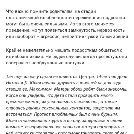
Что важно помнить родителям: на стадии
платонической влюбленности переживания подростка
могут быть очень сильными. Из-за этого меняется
поведение, могут появиться замкнутость, нервозность
или наоборот – агрессия, неприятие чужой точки зрения
Крайне нежелательно мешать подросткам общаться с
их избранниками. Не редки случаи, когда протестуя, они
совершают необдуманные поступки.
Так случилось у одной из клиенток Центра. 14-летняя дочь
Натальи Д. Юлия начала дружить с юношей на два года
старше ее, Максимом. Матери обоих ребят были знакомы.
Когда они увидели, что дети стали проводить много
времени вместе, их успеваемость снизилась, а также
опасаясь ранних сексуальных контактов, запретили им
встречаться. Протест влюбленных был очень бурным.
Юлия отказывалась ходить в школу, запиралась в своей
комнате, игнорировала все попытки матери поговорить с
ней, всячески старалась продемонстрировать свою обиду