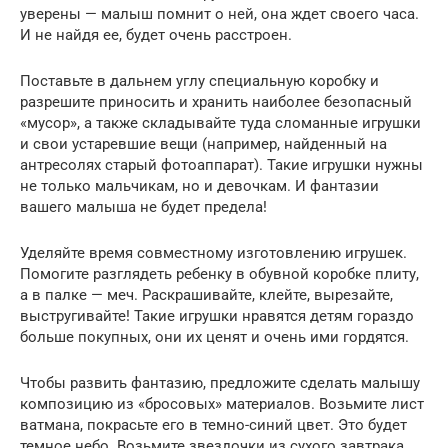
уверены — малыш помнит о ней, она ждет своего часа.
И не найдя ее, будет очень расстроен.
Поставьте в дальнем углу специальную коробку и
разрешите приносить и хранить наиболее безопасный
«мусор», а также складывайте туда сломанные игрушки
и свои устаревшие вещи (например, найденный на
антресолях старый фотоаппарат). Такие игрушки нужны
не только мальчикам, но и девочкам. И фантазии
вашего малыша не будет предела!
Уделяйте время совместному изготовлению игрушек.
Помогите разглядеть ребенку в обувной коробке плиту,
а в палке — меч. Раскрашивайте, клейте, вырезайте,
выстругивайте! Такие игрушки нравятся детям гораздо
больше покупных, они их ценят и очень ими гордятся.
Чтобы развить фантазию, предложите сделать малышу
композицию из «бросовых» материалов. Возьмите лист
ватмана, покрасьте его в темно-синий цвет. Это будет
темное небо. Возьмите звездочки из сухого завтрака