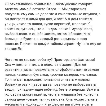
«Я отказываюсь понимать! — возмущенно говорит
Анжела, мама 5-летнего Стаса. — Мы стараемся
покупать ему самые дорогие и качественные игрушки, а
он поиграет с ними два дня, и все! А в дом тащит с
улицы какие-то палки, куски кирпичей, железки. Я,
конечно, ругаюсь, что он в дом всякий мусор несет,
выбрасываю. А он обижается, потом обещает, что
больше не будет, но каждый раз карманы снова
полные. Прячет по дому и тайком играет! Ну чего ему не
хватает?!»
Чего же не хватает ребенку? Простора для фантазии!
Она — нежная птица, в неволе не живет. Для ее
развития нужны предметы-«полуфабрикаты»: те самые
палки, камешки, бумажки, кусочки материи, железяки.
То, что мы, взрослые, привыкли считать мусором.
Возьмите раз и навсегда за правило не выбрасывать
вещи, принадлежащие ребенку, без его ведома. Вам и в
голову не может прийти, что эта машинка без колес на
самом деле «секретная» установка. Она может лежать
месяцами в ящике для игрушек, но вы можете быть