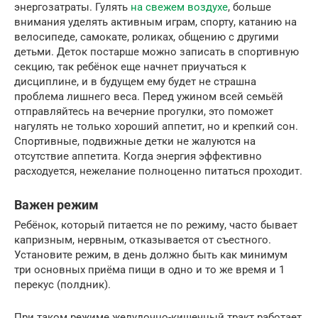
энергозатраты. Гулять
на свежем воздухе
, больше
внимания уделять активным играм, спорту, катанию на
велосипеде, самокате, роликах, общению с другими
детьми. Деток постарше можно записать в спортивную
секцию, так ребёнок еще начнет приучаться к
дисциплине, и в будущем ему будет не страшна
проблема лишнего веса. Перед ужином всей семьёй
отправляйтесь на вечерние прогулки, это поможет
нагулять не только хороший аппетит, но и крепкий сон.
Спортивные, подвижные детки не жалуются на
отсутствие аппетита. Когда энергия эффективно
расходуется, нежелание полноценно питаться проходит.
Важен режим
Ребёнок, который питается не по режиму, часто бывает
капризным, нервным, отказывается от съестного.
Установите режим, в день должно быть как минимум
три основных приёма пищи в одно и то же время и 1
перекус (полдник).
При таком режиме желудочно-кишечный тракт работает