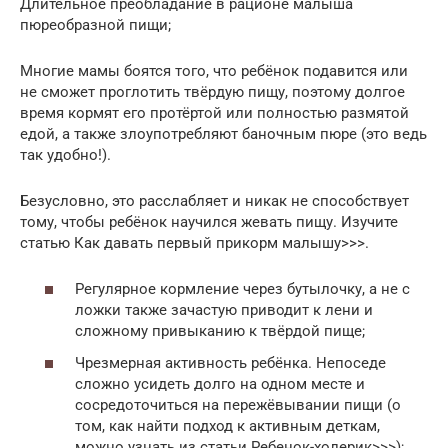
Длительное преобладание в рационе малыша
пюреобразной пищи;
Многие мамы боятся того, что ребёнок подавится или
не сможет проглотить твёрдую пищу, поэтому долгое
время кормят его протёртой или полностью размятой
едой, а также злоупотребляют баночным пюре (это ведь
так удобно!).
Безусловно, это расслабляет и никак не способствует
тому, чтобы ребёнок научился жевать пищу. Изучите
статью Как давать первый прикорм малышу>>>.
Регулярное кормление через бутылочку, а не с
ложки также зачастую приводит к лени и
сложному привыканию к твёрдой пище;
Чрезмерная активность ребёнка. Непоседе
сложно усидеть долго на одном месте и
сосредоточиться на пережёвывании пищи (о
том, как найти подход к активным деткам,
можно узнать из статьи Ребенок-холерик>>>);