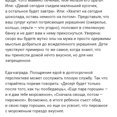
вроде: «Это мамино печенье, тебе нельзя его брать».
Или: «Давай сегодня съедим маленький кусочек,
а остальное будет завтра». Или: «Хватит на сегодня
шоколада, оставь немного на потом». Представьте, что
ваш супруг купил потрясающее украшение (ожерелье,
кольцо, серьги — что угодно), положил в стеклянную
банку и не дает вам к нему прикоснуться. Уверена:
скоро вы будете жутко злы на мужа и просто одержимы
мыслью добраться до вожделенного украшения. Дети
чувствуют примерно то же самое, когда знают, что
вы принесли домой нечто вкусное, но для них
запрещенное.
Еда-награда. Поощрение едой в долгосрочной
перспективе может сослужить плохую службу. Так что
старайтесь пореже говорить: «Десерт будет только
после того, как ты пообедаешь», «Еще пара горошин —
и я дам тебе мороженое», «Сначала овощи, потом —
пирожное». Возможно, в итоге ребенок съест обед
и свою пару горошин, но еще он усвоит, что пирожное
с мороженым гораздо вкуснее.