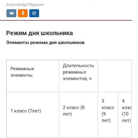
Александр Редькин
Режим дня школьника
Элементы режима дня школьников
Длительность
Режимные
режимных
элементы
элементов, ч
3
4
2 класс (8
класс
класс
1 класс (7лет)
лет)
(9
(10
лет)
лет)