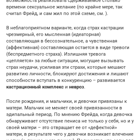
возможность реализовать сдерживаемое столько
времени сексуальное желание (по крайне мере, так
считал Фрейд, и сам жил по этой схеме, см. ).
В неблагоприятном варианте, когда страх кастрации
чрезмерный, его мысленная (идеаторная)
составляющая в бессознательное, а чувственная
(аффективная) составляющая остается в виде тревоги
(беспредметного страха). Излишняя тревога
«цепляется» за любые ситуации, могущие вызывать
страх неудачи, усиливая эти страхи, которые мешают
развитию личности, блокируют достижения и лишают
способности вступать в конкуренцию – развивается
кастрационный комплекс
и
невроз
.
После рождения, и мальчики, и девочки привязаны к
матери. Мальчик не меняет своей привязанности в
эдипальный период. По мнению Фрейда, когда девочка
обнаруживает отсутствие пениса не только у себя, но и у
своей матери – это отвращает ее от «дефектной»
матери, в результате чего у девочки возникает влечение