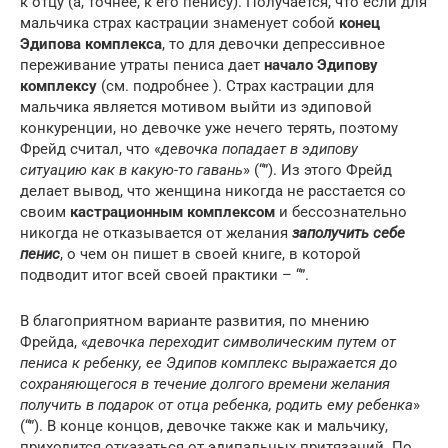
к отцу (а, точнее, к его пенису). Получается, что если для
мальчика страх кастрации знаменует собой
конец
Эдипова комплекса
, то для девочки депрессивное
переживание утраты пениса дает
начало Эдипову
комплексу
(см. подробнее ). Страх кастрации для
мальчика является мотивом выйти из эдиповой
конкуренции, но девочке уже нечего терять, поэтому
Фрейд считал, что «
девочка попадает в эдипову
ситуацию как в какую-то гавань
» (“”). Из этого Фрейд
делает вывод, что женщина никогда не расстается со
своим
кастрационным комплексом
и бессознательно
никогда не отказывается от желания
заполучить себе
пенис
, о чем он пишет в своей книге, в которой
подводит итог всей своей практики – “”.
В благоприятном варианте развития, по мнению
Фрейда, «
девочка переходит символическим путем от
пениса к ребенку, ее Эдипов комплекс выражается до
сохраняющегося в течение долгого времени желания
получить в подарок от отца ребенка, родить ему ребенка
»
(“”). В конце концов, девочке также как и мальчику,
приходится отказаться от эдипальных притязаний. По