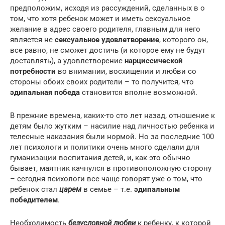
предположим, исходя из рассуждений, сделанных в о
том, что хотя ребенок может и иметь сексуальное
желание в адрес своего родителя, главным для него
является не
сексуальное удовлетворение
, которого он,
все равно, не сможет достичь (и которое ему не будут
доставлять), а удовлетворение
нарциссической
потребности
во внимании, восхищении и любви со
стороны обоих своих родители – то получится, что
эдипальная победа
становится вполне возможной.
В прежние времена, каких-то сто лет назад, отношение к
детям было жутким – насилие над личностью ребенка и
телесные наказания были нормой. Но за последние 100
лет психологи и политики очень много сделали для
гуманизации воспитания детей, и, как это обычно
бывает, маятник качнулся в противоположную сторону
– сегодня психологи все чаще говорят уже о том, что
ребенок стал
царем
в семье – т.е.
эдипальным
победителем
.
Необходимость
безусловной любви
к ребенку, к которой