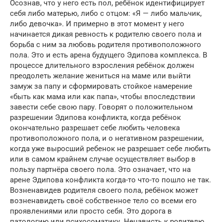
Осознав, что у него есть пол, ребёнок идентифицирует
себя либо матерью, либо с отцом: «Я — либо мальчик,
либо девочка». И примерно в этот момент у него
начинается дикая ревность к родителю своего пола и
борьба с ним за любовь родителя противоположного
пола. Это и есть арена будущего Эдипова комплекса. В
процессе длительного взросления ребёнок должен
преодолеть желание жениться на маме или выйти
замуж за папу и сформировать стойкое намерение
«быть как мама или как папа», чтобы впоследствии
завести себе свою пару. Говорят о положительном
разрешении Эдипова конфликта, когда ребёнок
окончательно разрешает себе любить человека
противоположного пола, и о негативном разрешении,
когда уже выросший ребенок не разрешает себе любить
или в самом крайнем случае осуществляет выбор в
пользу партнёра своего пола. Это означает, что на
арене Эдипова конфликта когда-то что-то пошло не так.
Возненавидев родителя своего пола, ребёнок может
возненавидеть своё собственное тело со всеми его
проявлениями или просто себя. Это дорога в
патологию или психосоматику. Ненависть к родителю