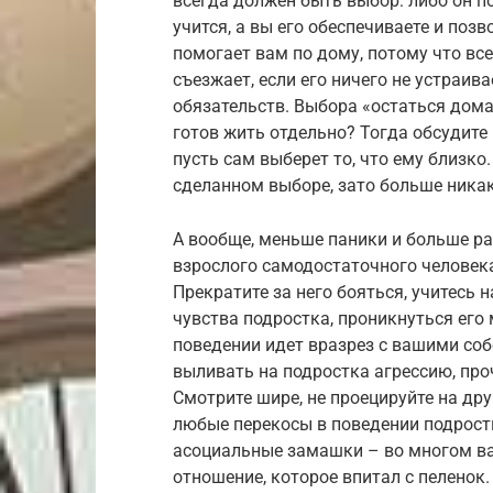
всегда должен быть выбор: либо он п
учится, а вы его обеспечиваете и позв
помогает вам по дому, потому что все
съезжает, если его ничего не устраива
обязательств. Выбора «остаться дома 
готов жить отдельно? Тогда обсудите 
пусть сам выберет то, что ему близко
сделанном выборе, зато больше ника
А вообще, меньше паники и больше ра
взрослого самодостаточного человека
Прекратите за него бояться, учитесь
чувства подростка, проникнуться его 
поведении идет вразрез с вашими со
выливать на подростка агрессию, про
Смотрите шире, не проецируйте на дру
любые перекосы в поведении подростк
асоциальные замашки – во многом ва
отношение, которое впитал с пеленок. 