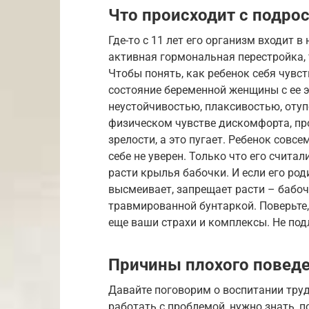
Что происходит с подро
Где-то с 11 лет его организм входит 
активная гормональная перестройка, 
Чтобы понять, как ребенок себя чувс
состояние беременной женщины с ее 
неустойчивостью, плаксивостью, отуп
физическом чувстве дискомфорта, пр
зрелости, а это пугает. Ребенок совсе
себе не уверен. Только что его считал
расти крылья бабочки. И если его ро
высмеивает, запрещает расти – бабоч
травмированной бунтаркой. Поверьте, 
еще ваши страхи и комплексы. Не под
Причины плохого повед
Давайте поговорим о воспитании труд
работать с проблемой, нужно знать, п