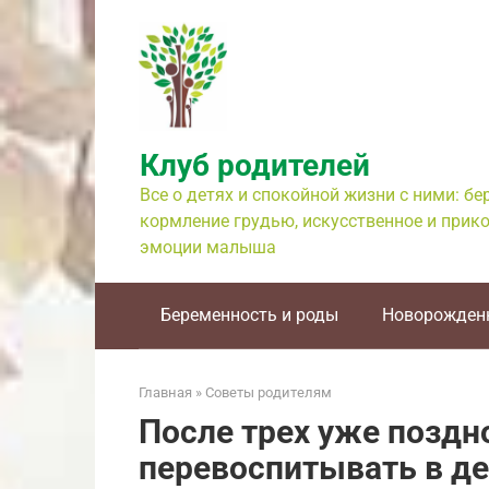
Перейти
к
контенту
Клуб родителей
Все о детях и спокойной жизни с ними: б
кормление грудью, искусственное и прико
эмоции малыша
Беременность и роды
Новорожден
Главная
»
Советы родителям
После трех уже поздн
перевоспитывать в де