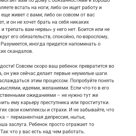
омогает вам по дому с обязанностями и хорошо
оляете встать на ноги; либо он ищет работу и
 еще живет с вами; либо он совсем от вас
ет, и он не хочет брать на себя никаких
и трепать вам нервы» у него нет. Боится или не
круг его обязательств, спокойно, по-взрослому,
. Разумеется, иногда придется напоминать о
ких скандалов.
дости! Совсем скоро ваш ребенок превратится во
, он уже сейчас делает первые неумелые шаги.
 наслаждаться этим процессом. Попробуйте понять
мыслями, идеями, желаниями. Если что-то в его
бственными ожиданиями – не нужно тут же
чить ему карьеру преступника или проститутки.
гих свои комплексы и страхи. И не забывайте, что
а – перманентная депрессия, нытье,
ша заслуга. Ребенок просто отражает то
Так что у вас есть над чем работать.