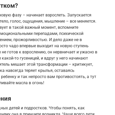
стком?
в новую фазу – начинает взрослеть. Запускается
тело, голос, ощущения, мышление – все меняется.
твует в такой важный момент, вспомните
эмоциональными перепадами, психической
ением, прожорливостью. И дело даже не в
осто чадо впервые выходит на новую ступень
м не готов к взрослению, он нервничает и ужасно в
и какой-то гусеницей, и вдруг у него начинают
дитель мешает этой трансформации – критикует,
ка навсегда теряет крылья, оставаясь
ребенку и так непросто вам противостоять, а тут
ливайте масла в огонь!
ения
ных детей и подростков. Чтобы понять, как
очему она в принципе возникла. Чаще всего дети