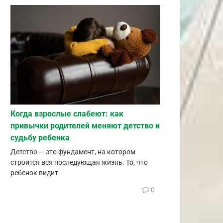
Когда взрослые слабеют: как
привычки родителей меняют детство и
судьбу ребенка
Детство — это фундамент, на котором
строится вся последующая жизнь. То, что
ребенок видит
0