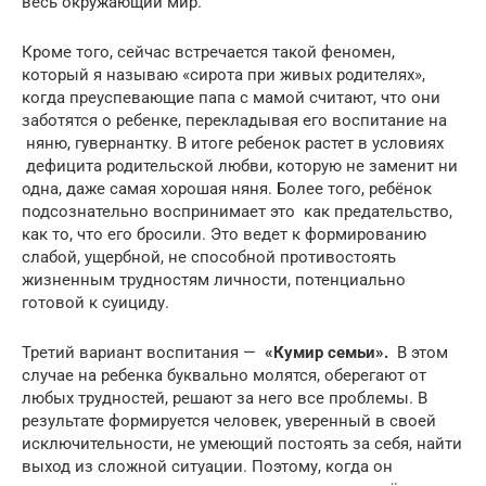
весь окружающий мир.
Кроме того, сейчас встречается такой феномен,
который я называю «сирота при живых родителях»,
когда преуспевающие папа с мамой считают, что они
заботятся о ребенке, перекладывая его воспитание на
няню, гувернантку. В итоге ребенок растет в условиях
дефицита родительской любви, которую не заменит ни
одна, даже самая хорошая няня. Более того, ребёнок
подсознательно воспринимает это как предательство,
как то, что его бросили. Это ведет к формированию
слабой, ущербной, не способной противостоять
жизненным трудностям личности, потенциально
готовой к суициду.
Третий вариант воспитания —
«Кумир семьи».
В этом
случае на ребенка буквально молятся, оберегают от
любых трудностей, решают за него все проблемы. В
результате формируется человек, уверенный в своей
исключительности, не умеющий постоять за себя, найти
выход из сложной ситуации. Поэтому, когда он