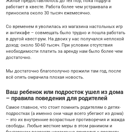
Жилье предоставлялось до тех пор, пока подруга
работает в квесте. Работа более чем устраивала и
приносила около 30 тысяч ежемесячно.
Со временем я уволилась из магазина настольных игр
и антикафе – совмещать было трудно и пошла работать
в другой квест-рум. На двоих у нас получался неплохой
доход: около 50-60 тысяч. При условии отсутствия
необходимости платить за аренду нам было более чем
достаточно.
Мы достаточно благополучно прожили там год, после
всё опять омрачила плохая новость.
Ваш ребенок или подросток ушел из дома
– правила поведения для родителей
Самое главное, что стоит помнить родителям о детях-
подростках (а именно они чаще всего убегают из дома)
– это их внутренние возрастные противоречия и жажда
свободы. Любые жесткие меры в этом ранимом и
бунтарском возрасте неизменно приведут к протесту