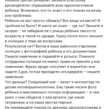
Ребенок пропал вечером? Звоните классному
руководителю, опрашивайте всех одноклассников
ребенка. Возможно, кто-то знает о его планах на вечер
или проблемах.
Ребенок не мог просто сбежать? Все вещи на месте? И
проблем не было? И никто не знает – где он? Звоните в
скорую – не забирали ли с улицы ребенка такого-то
возраста, в такой-то одежде. Сразу после этого звоните
в полицию с теми же вопросами.
Результатов нет? Бегом в ваше районное отделение
полиции с фотографией ребенка и его документами.
Пишите заявление и подавайте в розыск. Помните:
сотрудники полиции не имеют права не принять у вас
заявление. Фразы вроде «погуляет и вернется» или
«ждите 3 дня, потом приходите» игнорируйте – пишите
заявление.
Что дальше? Следующий шаг – визит к инспектору по
делам несовершеннолетних. Ему также несите фото
ребенка и максимально полную информацию – в чем
ушел, с кем общался, с кем ругался, где какие
татуировки, и на каких местах пирсинг.
Не прекращайте поиска по друзьям, одноклассникам и