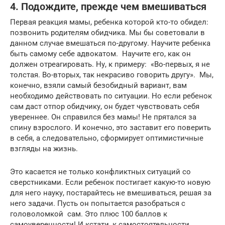
4. Подождите, прежде чем вмешиваться
Первая реакция мамы, ребенка которой кто-то обидел:
позвонить родителям обидчика. Мы бы советовали в
данном случае вмешаться по-другому. Научите ребенка
быть самому себе адвокатом. Научите его, как он
должен отреагировать. Ну, к примеру: «Во-первых, я не
толстая. Во-вторых, так некрасиво говорить другу». Мы,
конечно, взяли самый безобидный вариант, вам
необходимо действовать по ситуации. Но если ребенок
сам даст отпор обидчику, он будет чувствовать себя
увереннее. Он справился без мамы! Не прятался за
спину взрослого. И конечно, это заставит его поверить
в себя, а следовательно, сформирует оптимистичные
взгляды на жизнь.
Это касается не только конфликтных ситуаций со
сверстниками. Если ребенок постигает какую-то новую
для него науку, постарайтесь не вмешиваться, решая за
него задачи. Пусть он попытается разобраться с
головоломкой сам. Это плюс 100 баллов к
самоуверенности! И кстати, к самостоятельности.