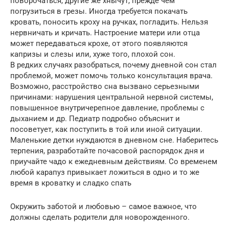
поворочаться, другие же хнычут, прежде чем
погрузиться в грезы. Иногда требуется покачать
кровать, поносить кроху на ручках, погладить. Нельзя
нервничать и кричать. Настроение матери или отца
может передаваться крохе, от этого появляются
капризы и слезы или, хуже того, плохой сон.
В редких случаях разобраться, почему дневной сон стал
проблемой, может помочь только консультация врача.
Возможно, расстройство сна вызвано серьезными
причинами: нарушения центральной нервной системы,
повышенное внутричерепное давление, проблемы с
дыханием и др. Педиатр подробно объяснит и
посоветует, как поступить в той или иной ситуации.
Маленькие детки нуждаются в дневном сне. Наберитесь
терпения, разработайте почасовой распорядок дня и
приучайте чадо к ежедневным действиям. Со временем
любой карапуз привыкает ложиться в одно и то же
время в кроватку и сладко спать
Окружить заботой и любовью – самое важное, что
должны сделать родители для новорожденного.