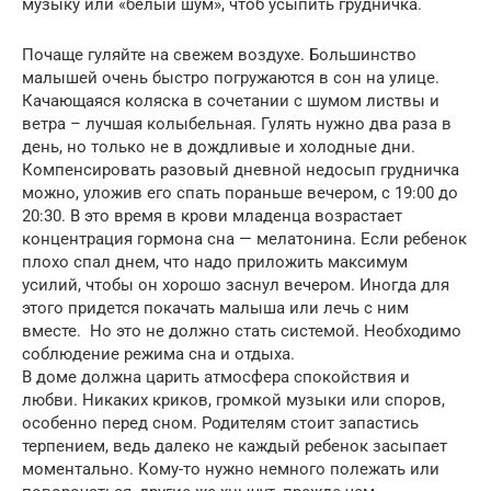
музыку или «белый шум», чтоб усыпить грудничка.
Почаще гуляйте на свежем воздухе. Большинство
малышей очень быстро погружаются в сон на улице.
Качающаяся коляска в сочетании с шумом листвы и
ветра – лучшая колыбельная. Гулять нужно два раза в
день, но только не в дождливые и холодные дни.
Компенсировать разовый дневной недосып грудничка
можно, уложив его спать пораньше вечером, с 19:00 до
20:30. В это время в крови младенца возрастает
концентрация гормона сна — мелатонина. Если ребенок
плохо спал днем, что надо приложить максимум
усилий, чтобы он хорошо заснул вечером. Иногда для
этого придется покачать малыша или лечь с ним
вместе. Но это не должно стать системой. Необходимо
соблюдение режима сна и отдыха.
В доме должна царить атмосфера спокойствия и
любви. Никаких криков, громкой музыки или споров,
особенно перед сном. Родителям стоит запастись
терпением, ведь далеко не каждый ребенок засыпает
моментально. Кому-то нужно немного полежать или