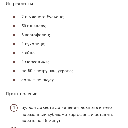
Ингредиенты:
2 л мясного бульона;
50 г щавеля;
6 картофелин;
1 луковица;
4 яйца;
1 морковина;
по 50 г петрушки, укропа;
соль – по вкусу.
Приготовление:
Бульон довести до кипения, всыпать в него
нарезанный кубиками картофель и оставить
варить на 15 минут.