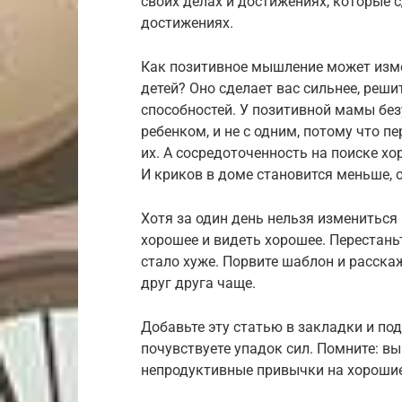
своих делах и достижениях, которые с
достижениях.
Как позитивное мышление может изме
детей? Оно сделает вас сильнее, реши
способностей. У позитивной мамы без
ребенком, и не с одним, потому что 
их. А сосредоточенность на поиске хо
И криков в доме становится меньше, 
Хотя за один день нельзя измениться
хорошее и видеть хорошее. Перестань
стало хуже. Порвите шаблон и расскаж
друг друга чаще.
Добавьте эту статью в закладки и под
почувствуете упадок сил. Помните: в
непродуктивные привычки на хорошие