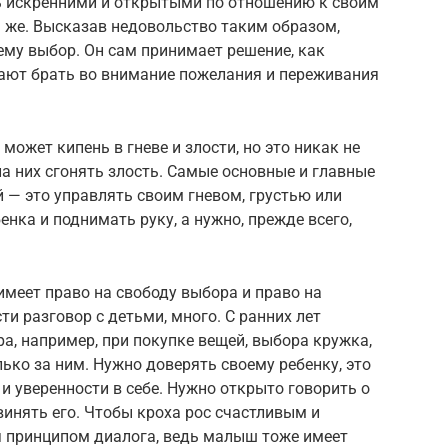
ь искренними и открытыми по отношению к своим
ем же. Высказав недовольство таким образом,
 ему выбор. Он сам принимает решение, как
нают брать во внимание пожелания и переживания
может кипень в гневе и злости, но это никак не
на них сгонять злость. Самые основные и главные
й — это управлять своим гневом, грустью или
нка и поднимать руку, а нужно, прежде всего,
имеет право на свободу выбора и право на
ти разговор с детьми, много. С ранних лет
а, например, при покупке вещей, выбора кружка,
лько за ним. Нужно доверять своему ребенку, это
и уверенности в себе. Нужно открыто говорить о
винять его. Чтобы кроха рос счастливым и
 принципом диалога, ведь малыш тоже имеет