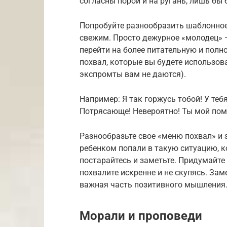
согласны порой и на ругань, лишь бы 
Попробуйте разнообразить шаблонное
свежим. Просто дежурное «молодец» 
перейти на более питательную и полн
похвал, которые вы будете использова
экспромты вам не даются).
Например: Я так горжусь тобой! У теб
Потрясающе! Невероятно! Ты мой пом
Разнообразьте свое «меню похвал» и з
ребенком попали в такую ситуацию, ко
постарайтесь и заметьте. Придумайте 
похвалите искренне и не скупясь. За
важная часть позитивного мышления
Морали и проповеди