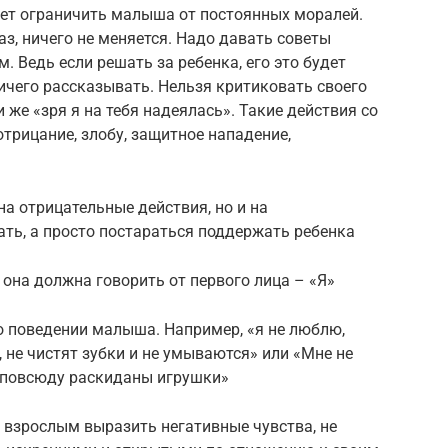
ует ограничить малыша от постоянных моралей.
раз, ничего не меняется. Надо давать советы
. Ведь если решать за ребенка, его это будет
ничего рассказывать. Нельзя критиковать своего
и же «зря я на тебя надеялась». Такие действия со
трицание, злобу, защитное нападение,
а отрицательные действия, но и на
ть, а просто постараться поддержать ребенка
 она должна говорить от первого лица – «Я»
 о поведении малыша. Например, «я не люблю,
 не чистят зубки и не умываются» или «Мне не
а повсюду раскиданы игрушки»
взрослым выразить негативные чувства, не