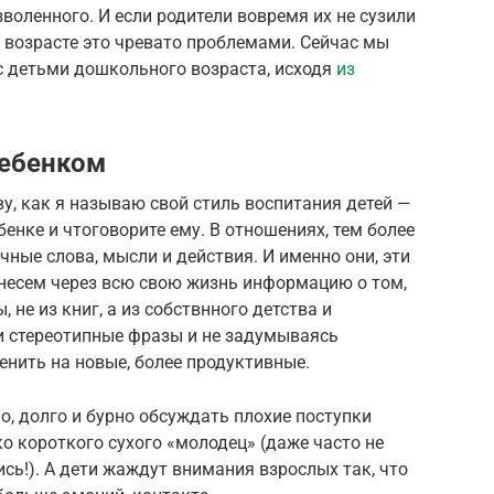
оленного. И если родители вовремя их не сузили
 возрасте это чревато проблемами. Сейчас мы
с детьми дошкольного возраста, исходя
из
ребенком
у, как я называю свой стиль воспитания детей —
бенке и чтоговорите ему. В отношениях, тем более
ные слова, мысли и действия. И именно они, эти
несем через всю свою жизнь информацию о том,
, не из книг, а из собствнного детства и
и стереотипные фразы и не задумываясь
енить на новые, более продуктивные.
о, долго и бурно обсуждать плохие поступки
ко короткого сухого «молодец» (даже часто не
сь!). А дети жаждут внимания взрослых так, что