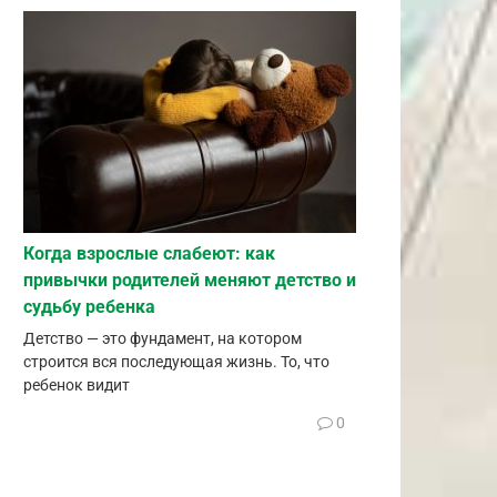
Когда взрослые слабеют: как
привычки родителей меняют детство и
судьбу ребенка
Детство — это фундамент, на котором
строится вся последующая жизнь. То, что
ребенок видит
0