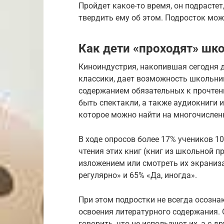
Пройдет какое-то время, он подрастет
твердить ему об этом. Подросток може
Как дети «проходят» шк
Киноиндустрия, накопившая сегодня 
классики, дает возможность школьни
содержанием обязательных к прочтен
быть спектакли, а также аудиокниги 
которое можно найти на многочисленн
В ходе опросов более 17% учеников 1
чтения этих книг (книг из школьной 
изложением или смотреть их экраниза
регулярно» и 65% «Да, иногда».
При этом подростки не всегда осозна
освоения литературного содержания. С
говорить, что не используют их, а с 