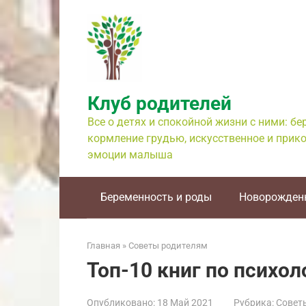
Перейти
к
контенту
Клуб родителей
Все о детях и спокойной жизни с ними: б
кормление грудью, искусственное и прико
эмоции малыша
Беременность и роды
Новорожден
Главная
»
Советы родителям
Топ-10 книг по психо
Опубликовано:
18 Май 2021
Рубрика:
Совет