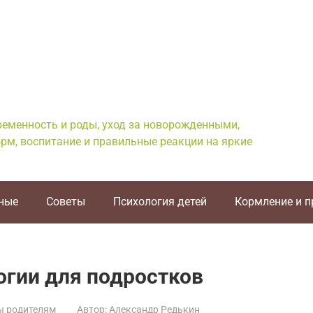
еременность и роды, уход за новорожденными,
рм, воспитание и правильные реакции на яркие
ные
Советы
Психология детей
Кормление и 
логии для подростков
ы родителям
Автор:
Александр Редькин