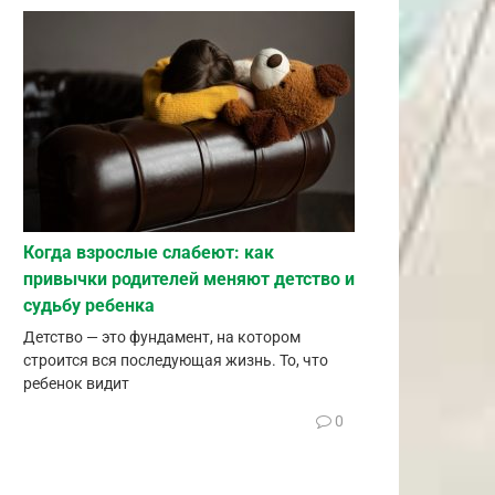
Когда взрослые слабеют: как
привычки родителей меняют детство и
судьбу ребенка
Детство — это фундамент, на котором
строится вся последующая жизнь. То, что
ребенок видит
0