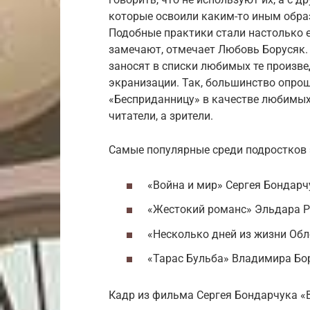
которые освоили каким-то иным образ
Подобные практики стали настолько е
замечают, отмечает Любовь Борусяк. 
заносят в списки любимых те произвед
экранизации. Так, большинство опро
«Бесприданницу» в качестве любимых
читатели, а зрители.
Самые популярные среди подростков 
«Война и мир» Сергея Бондарч
«Жестокий романс» Эльдара Р
«Несколько дней из жизни Об
«Тарас Бульба» Владимира Бо
Кадр из фильма Сергея Бондарчука «В