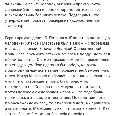
жизненный опыт. Человек, умеющий проигрывать,
делающий выводы из своих поражений, имеет все
шансы достичь большого успеха. Подтвердить это
утверждение помогут примеры из художественной
литературы.
Герой произведения Б. Полевого «Повесть о настоящем
человеке» Алексей Мересьев был знаком и с победами,
и с поражениями. В начале Великой Отечественной
войны его, военного летчика, во время воздушного боя
сбили фашисты. С этим поражением он бы примирился
и в следующем бою одержал бы победу, но жизнь
подготовила ему испытание посерьезнее. Самолет упал
в лес. Когда Мересьев выбрался из машины, оказалось,
что у него повреждены ноги. Он с трудом мог
передвигаться. Сначала на самодельных костылях,
потом ползком он добрался к своим. Его подобрали
партизаны, отправили в госпиталь. Пока летчик полз
по заснеженному лесу, то отморозил ноги, их пришлось
ампутировать. Мересьев думал, что жизнь кончена. Как
летать без ног? А жизни без неба он себе не