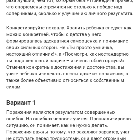
раза лучший, чем тот, который был!» Приведите пример,
что спортсмены стремятся не столько к победе над
соперниками, сколько к улучшению личного результата.
Конкретизируйте похвалу. Хвалить ребенка следует как
можно конкретней, чтобы с детства у него
формировалась адекватная самооценка и понимание
своих сильных сторон. Не «Ты просто умничка,
настоящий отличник!», а «Посмотри, как нестандартно
ты подошел к этой задаче – я очень тобой горжусь!».
Отмечая конкретные достижения и достоинства, вы
учите ребенка извлекать плюсы даже из поражения, а
также более объективно относиться к собственным
силам.
Вариант 1
Поражения являются результатом совершенных
ошибок. На ошибках человек учится. Проанализировав
ситуацию, он понимает, как не нужно делать.
Поражения важны потому, что закаляют характер, учат
не отступать перед трудностями, они дают огромный