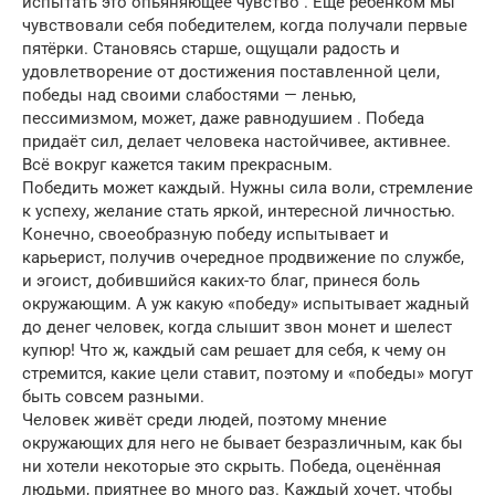
испытать это опьяняющее чувство . Ещё ребёнком мы
чувствовали себя победителем, когда получали первые
пятёрки. Становясь старше, ощущали радость и
удовлетворение от достижения поставленной цели,
победы над своими слабостями — ленью,
пессимизмом, может, даже равнодушием . Победа
придаёт сил, делает человека настойчивее, активнее.
Всё вокруг кажется таким прекрасным.
Победить может каждый. Нужны сила воли, стремление
к успеху, желание стать яркой, интересной личностью.
Конечно, своеобразную победу испытывает и
карьерист, получив очередное продвижение по службе,
и эгоист, добившийся каких-то благ, принеся боль
окружающим. А уж какую «победу» испытывает жадный
до денег человек, когда слышит звон монет и шелест
купюр! Что ж, каждый сам решает для себя, к чему он
стремится, какие цели ставит, поэтому и «победы» могут
быть совсем разными.
Человек живёт среди людей, поэтому мнение
окружающих для него не бывает безразличным, как бы
ни хотели некоторые это скрыть. Победа, оценённая
людьми, приятнее во много раз. Каждый хочет, чтобы