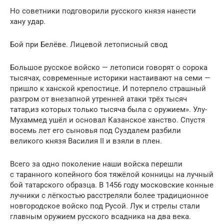
Но советники подговорили русского князя нанести
хану удар.
Бой при Белёве. Лицевой летописный свод
Большое русское войско — летописи говорят о сорока
тысячах, современные историки настаивают на семи —
пришло к ханской крепостице. И потерпело страшный
разгром от внезапной утренней атаки трёх тысяч
татар,из которых только тысяча была с оружием». Улу-
Мухаммед ушёл и основал Казанское ханство. Спустя
восемь лет его сыновья под Суздалем разбили
великого князя Василия II и взяли в плен.
Всего за одно поколение наши войска перешли
с таранного копейного боя тяжёлой конницы на лучный
бой татарского образца. В 1456 году московские конные
лучники с лёгкостью расстреляли более традиционное
новгородское войско под Русой. Лук и стрелы стали
главным оружием русского всадника на два века.