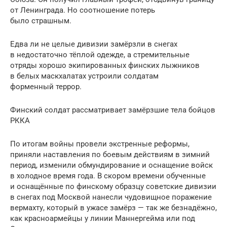
от Ленинграда. Но соотношение потерь
было страшным.
Едва ли не целые дивизии замёрзли в снегах
в недостаточно тёплой одежде, а стремительные
отряды хорошо экипированных финских лыжников
в белых маскхалатах устроили солдатам
форменный террор.
Финский солдат рассматривает замёрзшие тела бойцов
РККА
По итогам войны провели экстренные реформы,
приняли наставления по боевым действиям в зимний
период, изменили обмундирование и оснащение войск
в холодное время года. В скором времени обученные
и оснащённые по финскому образцу советские дивизии
в снегах под Москвой нанесли чудовищное поражение
вермахту, который в ужасе замёрз — так же безнадёжно,
как красноармейцы у линии Маннергейма или под