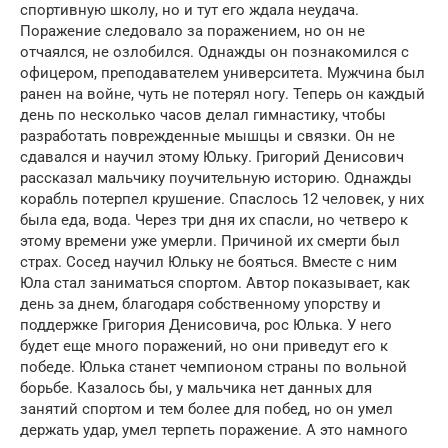
спортивную школу, но и тут его ждала неудача.
Поражение следовало за поражением, но он не
отчаялся, не озлобился. Однажды он познакомился с
офицером, преподавателем университета. Мужчина был
ранен на войне, чуть не потерял ногу. Теперь он каждый
день по несколько часов делал гимнастику, чтобы
разработать поврежденные мышцы и связки. Он не
сдавался и научил этому Юльку. Григорий Денисович
рассказал мальчику поучительную историю. Однажды
корабль потерпел крушение. Спаслось 12 человек, у них
была еда, вода. Через три дня их спасли, но четверо к
этому времени уже умерли. Причиной их смерти был
страх. Сосед научил Юльку не бояться. Вместе с ним
Юла стал заниматься спортом. Автор показывает, как
день за днем, благодаря собственному упорству и
поддержке Григория Денисовича, рос Юлька. У него
будет еще много поражений, но они приведут его к
победе. Юлька станет чемпионом страны по вольной
борьбе. Казалось бы, у мальчика нет данных для
занятий спортом и тем более для побед, но он умел
держать удар, умел терпеть поражение. А это намного