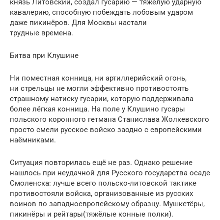
князь Литовский, создал гусарию — тяжёлую ударную
кавалерию, способную побеждать лобовым ударом
даже пикинёров. Для Москвы настали
трудные времена.
Битва при Клушине
Ни поместная конница, ни артиллерийский огонь,
ни стрельцы не могли эффективно противостоять
страшному натиску гусарии, которую поддерживала
более лёгкая конница. На поле у Клушино гусары
польского коронного гетмана Станислава Жолкевского
просто смели русское войско заодно с европейскими
наёмниками.
Ситуация повторилась ещё не раз. Однако решение
нашлось при неудачной для Русского государства осаде
Смоленска: лучше всего польско-литовской тактике
противостояли войска, организованные из русских
воинов по западноевропейскому образцу. Мушкетёры,
пикинёры и рейтары(тяжёлые конные полки).