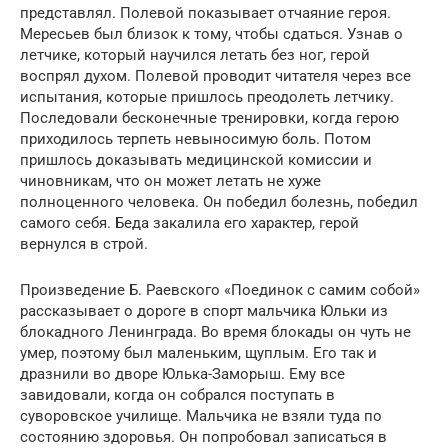
представлял. Полевой показывает отчаяние героя.
Мересьев был близок к тому, чтобы сдаться. Узнав о
летчике, который научился летать без ног, герой
воспрял духом. Полевой проводит читателя через все
испытания, которые пришлось преодолеть летчику.
Последовали бесконечные тренировки, когда герою
приходилось терпеть невыносимую боль. Потом
пришлось доказывать медицинской комиссии и
чиновникам, что он может летать не хуже
полноценного человека. Он победил болезнь, победил
самого себя. Беда закалила его характер, герой
вернулся в строй.
Произведение Б. Раевского «Поединок с самим собой»
рассказывает о дороге в спорт мальчика Юльки из
блокадного Ленинграда. Во время блокады он чуть не
умер, поэтому был маленьким, щуплым. Его так и
дразнили во дворе Юлька-Заморыш. Ему все
завидовали, когда он собрался поступать в
суворовское училище. Мальчика не взяли туда по
состоянию здоровья. Он попробовал записаться в