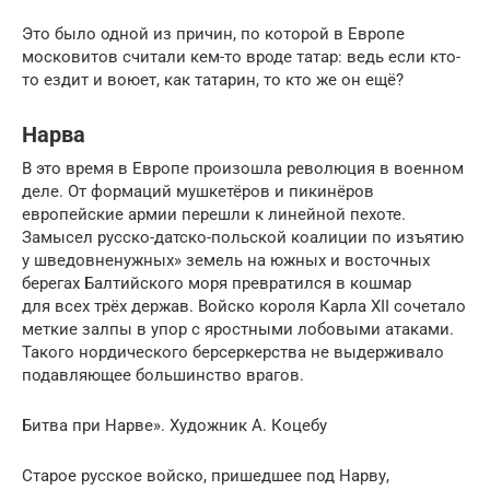
Это было одной из причин, по которой в Европе
московитов считали кем-то вроде татар: ведь если кто-
то ездит и воюет, как татарин, то кто же он ещё?
Нарва
В это время в Европе произошла революция в военном
деле. От формаций мушкетёров и пикинёров
европейские армии перешли к линейной пехоте.
Замысел русско-датско-польской коалиции по изъятию
у шведовненужных» земель на южных и восточных
берегах Балтийского моря превратился в кошмар
для всех трёх держав. Войско короля Карла XII сочетало
меткие залпы в упор с яростными лобовыми атаками.
Такого нордического берсеркерства не выдерживало
подавляющее большинство врагов.
Битва при Нарве». Художник А. Коцебу
Старое русское войско, пришедшее под Нарву,