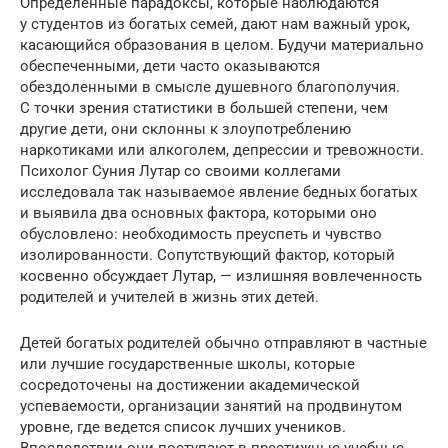
Определенные парадоксы, которые наблюдаются
у студентов из богатых семей, дают нам важный урок,
касающийся образования в целом. Будучи материально
обеспеченными, дети часто оказываются
обездоленными в смысле душевного благополучия.
С точки зрения статистики в большей степени, чем
другие дети, они склонны к злоупотреблению
наркотиками или алкоголем, депрессии и тревожности.
Психолог Суния Лутар со своими коллегами
исследовала так называемое явление бедных богатых
и выявила два основных фактора, которыми оно
обусловлено: необходимость преуспеть и чувство
изолированности. Сопутствующий фактор, который
косвенно обсуждает Лутар, — излишняя вовлеченность
родителей и учителей в жизнь этих детей.
Детей богатых родителей обычно отправляют в частные
или лучшие государственные школы, которые
сосредоточены на достижении академической
успеваемости, организации занятий на продвинутом
уровне, где ведется список лучших учеников.
Впоследствии они поступают в престижные учебные