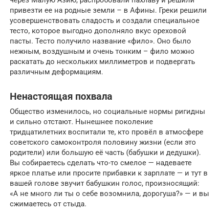
привезти ее на родные земли – в Афины. Греки решили
усовершенствовать сладость и создали специальное
тесто, которое выгодно дополняло вкус ореховой
пасты. Тесто получило название «фило». Оно было
нежным, воздушным и очень тонким – фило можно
раскатать до нескольких миллиметров и подвергать
различным деформациям.
Ненастоящая похвала
Общество изменилось, но социальные нормы ригидны
и сильно отстают. Нынешнее поколение
тридцатилетних воспитали те, кто провёл в атмосфере
советского самоконтроля половину жизни (если это
родители) или большую её часть (бабушки и дедушки).
Вы собираетесь сделать что-то смелое — надеваете
яркое платье или просите прибавки к зарплате — и тут в
вашей голове звучит бабушкин голос, произносящий:
«А не много ли ты о себе возомнила, дорогуша?» — и вы
сжимаетесь от стыда.