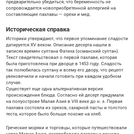
предварительно убедиться, что беременность не
сопровождается новоприобретенной аллергией на
составляющие пахлавы — орехи и мед.
Историческая справка
Историки утверждают, что первое упоминание сладости
датируется XV веком. Описание десерта нашли в
записях времен султана Фатиха (османский султан).
Текст свидетельствовал о первой пахлаве, которая
была приготовлена при дворце в 1453 году. Сладость
так полюбилась султану и всему его двору, что рецепт
увековечили и начали готовить при каждом удобном
случае.
Существует еще одна альтернативная версия
происхождения блюда. Согласно ей десерт придумали
на полуострове Малая Азия в VIII веке до н. э. Первая
пахлава состояла из орехов, сахарной пасты и толстого
теста, которое было больше похоже на хлеб.
Греческие моряки и торговцы, которые путешествовали
через Малую Азию, распробовали пахлаву и решили