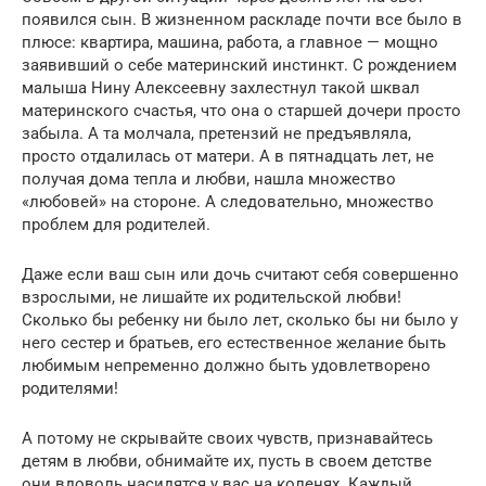
появился сын. В жизненном раскладе почти все было в
плюсе: квартира, машина, работа, а главное — мощно
заявивший о себе материнский инстинкт. С рождением
малыша Нину Алексеевну захлестнул такой шквал
материнского счастья, что она о старшей дочери просто
забыла. А та молчала, претензий не предъявляла,
просто отдалилась от матери. А в пятнадцать лет, не
получая дома тепла и любви, нашла множество
«любовей» на стороне. А следовательно, множество
проблем для родителей.
Даже если ваш сын или дочь считают себя совершенно
взрослыми, не лишайте их родительской любви!
Сколько бы ребенку ни было лет, сколько бы ни было у
него сестер и братьев, его естественное желание быть
любимым непременно должно быть удовлетворено
родителями!
А потому не скрывайте своих чувств, признавайтесь
детям в любви, обнимайте их, пусть в своем детстве
они вдоволь насидятся у вас на коленях. Каждый