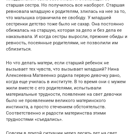
старшая сестра. Но получилось все наоборот. Старшая
ревновала младшую к родителям, злилась на нее за то,
что малышка ограничила ее свободу. У младшей
сестренки детство тоже было не сахар. Она постоянно
обижалась на старшую, которая за дело и без дела ее
наказывала. И когда сестры выросли, прежние обиды и
ревность, посеянные родителями, не позволили им
сблизиться.
Но что делать матери, если старший ребенок не
вызывает тех чувств, что вызывает младший? Нина
Алексеевна Матвеенко родила первую девочку рано,
когда еще училась в институте. В то время они с мужем
жили вместе с его родителями, испытывали
материальные трудности, появление на свет девочки
было не проявлением великого материнского
инстинкта, а просто стечением обстоятельств.
Соответственно и радости материнства этими
трудностями «съедались».
Совсем в другой ситуации через десять лет на свет