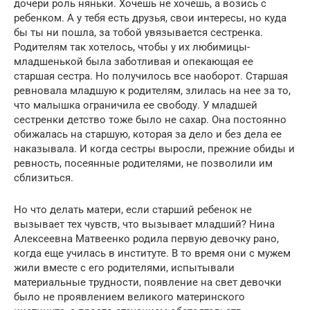
дочери роль няньки. Хочешь не хочешь, а возись с
ребенком. А у тебя есть друзья, свои интересы, но куда
бы ты ни пошла, за тобой увязывается сестренка.
Родителям так хотелось, чтобы у их любимицы-
младшенькой была заботливая и опекающая ее
старшая сестра. Но получилось все наоборот. Старшая
ревновала младшую к родителям, злилась на нее за то,
что малышка ограничила ее свободу. У младшей
сестренки детство тоже было не сахар. Она постоянно
обижалась на старшую, которая за дело и без дела ее
наказывала. И когда сестры выросли, прежние обиды и
ревность, посеянные родителями, не позволили им
сблизиться.
Но что делать матери, если старший ребенок не
вызывает тех чувств, что вызывает младший? Нина
Алексеевна Матвеенко родила первую девочку рано,
когда еще училась в институте. В то время они с мужем
жили вместе с его родителями, испытывали
материальные трудности, появление на свет девочки
было не проявлением великого материнского