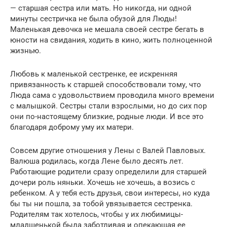
— старшая сестра или мать. Но никогда, ни одной
минуты сестричка не была обузой для Люды!
Маленькая девочка не мешала своей сестре бегать в
юности на свидания, ходить в кино, жить полноценной
жизнью.
Любовь к маленькой сестренке, ее искренняя
привязанность к старшей способствовали тому, что
Люда сама с удовольствием проводила много времени
с малышкой. Сестры стали взрослыми, но до сих пор
они по-настоящему близкие, родные люди. И все это
благодаря доброму уму их матери.
Совсем другие отношения у Лены с Валей Павловых.
Валюша родилась, когда Лене было десять лет.
Работающие родители сразу определили для старшей
дочери роль няньки. Хочешь не хочешь, а возись с
ребенком. А у тебя есть друзья, свои интересы, но куда
бы ты ни пошла, за тобой увязывается сестренка.
Родителям так хотелось, чтобы у их любимицы-
младшенькой была заботливая и опекающая ее