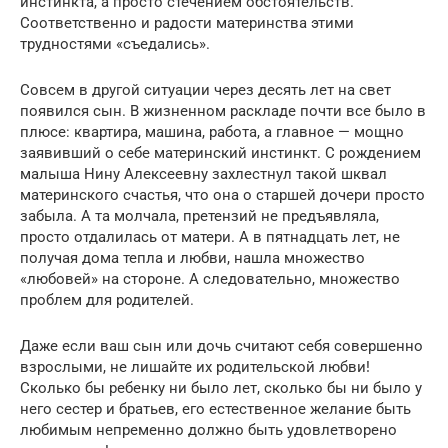
инстинкта, а просто стечением обстоятельств.
Соответственно и радости материнства этими
трудностями «съедались».
Совсем в другой ситуации через десять лет на свет
появился сын. В жизненном раскладе почти все было в
плюсе: квартира, машина, работа, а главное — мощно
заявивший о себе материнский инстинкт. С рождением
малыша Нину Алексеевну захлестнул такой шквал
материнского счастья, что она о старшей дочери просто
забыла. А та молчала, претензий не предъявляла,
просто отдалилась от матери. А в пятнадцать лет, не
получая дома тепла и любви, нашла множество
«любовей» на стороне. А следовательно, множество
проблем для родителей.
Даже если ваш сын или дочь считают себя совершенно
взрослыми, не лишайте их родительской любви!
Сколько бы ребенку ни было лет, сколько бы ни было у
него сестер и братьев, его естественное желание быть
любимым непременно должно быть удовлетворено