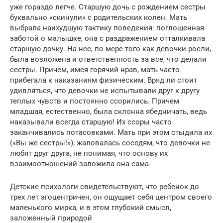
уже гораздо легче. Старшую дочь с рождением сестры
буквально «скинули» с родительских колен. Мать
выбрала наихудшую тактику поведения: поглощенная
заботой о малышке, она с раздражением отталкивала
старшую дочку. На нее, по мере того как девочки росли,
была возложена и ответственность за все, что делали
сестры. Причем, имея горячий нрав, мать часто
прибегала к наказаниям физическим. Вряд ли стоит
удивляться, что девочки не испытывали друг к другу
теплых чувств и постоянно ссорились. Причем
младшая, естественно, была склонна ябедничать, ведь
наказывали всегда старшую! Их ссоры часто
заканчивались потасовками. Мать при этом стыдила их
(«Вы же сестры!»), жаловалась соседям, что девочки не
любят друг друга, не понимая, что основу их
взаимоотношений заложила она сама.
Детские психологи свидетельствуют, что ребенок до
трех лет эгоцентричен, он ощущает себя центром своего
маленького мирка, и в этом глубокий смысл,
заложенный природой