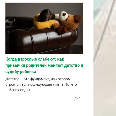
Когда взрослые слабеют: как
привычки родителей меняют детство и
судьбу ребенка
Детство — это фундамент, на котором
строится вся последующая жизнь. То, что
ребенок видит
0