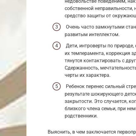
недовольстве поведением, нак
собственной неправильности, 
средство защиты от окружающ
Очень часто замкнутыми стан
развитым интеллектом.
Дети, интроверты по природе,
их темперамента, коррекция з
тянутся контактировать с дру
Сдержанность, мечтательность
черты их характера.
Ребенок перенес сильный стре
результате шокирующего детск
закрытости. Это случается, ко
близкого члена семьи, при нем
родственники.
Выяснить, в чем заключается первопр