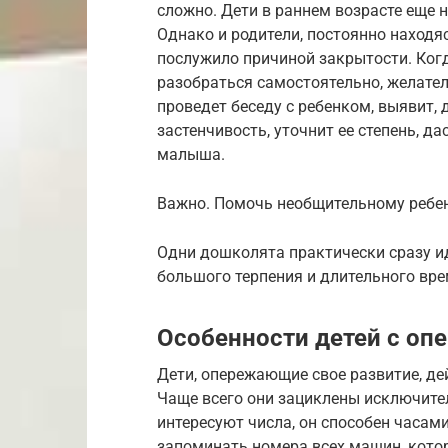
сложно. Дети в раннем возрасте еще н
Однако и родители, постоянно находяс
послужило причиной закрытости. Когд
разобраться самостоятельно, желател
проведет беседу с ребенком, выявит, 
застенчивость, уточнит ее степень, д
малыша.
Важно. Помочь необщительному ребен
Одни дошколята практически сразу ид
большого терпения и длительного вре
Особенности детей с о
Дети, опережающие свое развитие, де
Чаще всего они зациклены исключител
интересуют числа, он способен часам
запоминать номера всех машин, котор