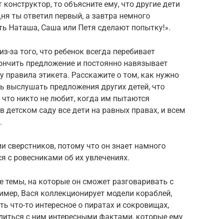
т конструктор, то объясните ему, что другие дети
дня ты ответил первый, а завтра немного
сть Наташа, Саша или Петя сделают попытку!».
з-за того, что ребенок всегда перебивает
кончить предложение и постоянно навязывает
у правила этикета. Расскажите о том, как нужно
ь выслушать предложения других детей, что
, что никто не любит, когда им пытаются
в детском саду все дети на равных правах, и всем
.
и сверстников, потому что он знает намного
я с ровесниками об их увлечениях.
е темы, на которые он сможет разговаривать с
имер, Вася коллекционирует модели кораблей,
ь что-то интересное о пиратах и сокровищах,
литься с ним интересными фактами, которые ему