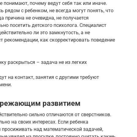
е понимают, почему ведут себя так или иначе.
ь рядом с ребенком, не всегда могут понять, что
а причина не очевидна, не получается
ьно посетить детского психолога. Специалист
действительно ли это замкнутость, а не
аст рекомендации, как скорректировать поведение
ку раскрыться – задача не из легких
ут на контакт, занятия с другими требуют
мени.
пережающим развитием
йствительно сильно отличаются от сверстников.
ьно на своих интересах. Если ребенка
и просиживать над математической задачей,
ые увидел на прогулке, постоянно считать какие-