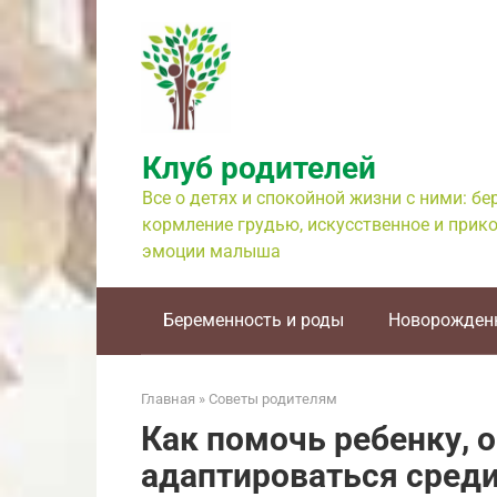
Перейти
к
контенту
Клуб родителей
Все о детях и спокойной жизни с ними: б
кормление грудью, искусственное и прико
эмоции малыша
Беременность и роды
Новорожден
Главная
»
Советы родителям
Как помочь ребенку,
адаптироваться среди