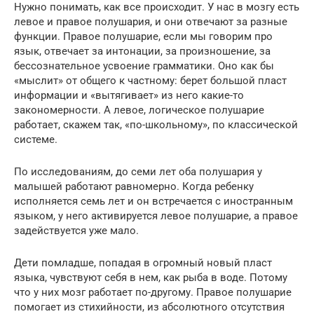
Нужно понимать, как все происходит. У нас в мозгу есть
левое и правое полушария, и они отвечают за разные
функции. Правое полушарие, если мы говорим про
язык, отвечает за интонации, за произношение, за
бессознательное усвоение грамматики. Оно как бы
«мыслит» от общего к частному: берет большой пласт
информации и «вытягивает» из него какие-то
закономерности. А левое, логическое полушарие
работает, скажем так, «по-школьному», по классической
системе.
По исследованиям, до семи лет оба полушария у
малышей работают равномерно. Когда ребенку
исполняется семь лет и он встречается с иностранным
языком, у него активируется левое полушарие, а правое
задействуется уже мало.
Дети помладше, попадая в огромный новый пласт
языка, чувствуют себя в нем, как рыба в воде. Потому
что у них мозг работает по-другому. Правое полушарие
помогает из стихийности, из абсолютного отсутствия