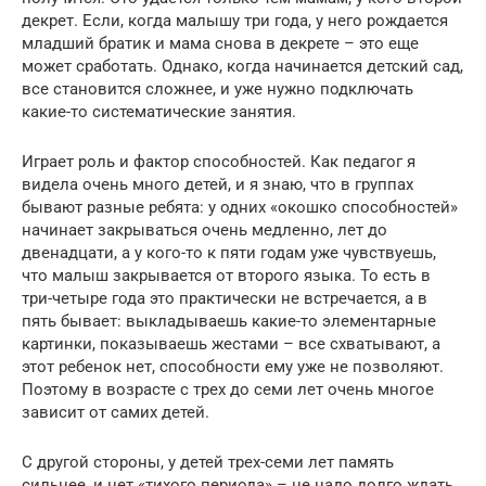
декрет. Если, когда малышу три года, у него рождается
младший братик и мама снова в декрете – это еще
может сработать. Однако, когда начинается детский сад,
все становится сложнее, и уже нужно подключать
какие-то систематические занятия.
Играет роль и фактор способностей. Как педагог я
видела очень много детей, и я знаю, что в группах
бывают разные ребята: у одних «окошко способностей»
начинает закрываться очень медленно, лет до
двенадцати, а у кого-то к пяти годам уже чувствуешь,
что малыш закрывается от второго языка. То есть в
три-четыре года это практически не встречается, а в
пять бывает: выкладываешь какие-то элементарные
картинки, показываешь жестами – все схватывают, а
этот ребенок нет, способности ему уже не позволяют.
Поэтому в возрасте с трех до семи лет очень многое
зависит от самих детей.
С другой стороны, у детей трех-семи лет память
сильнее, и нет «тихого периода» – не надо долго ждать,