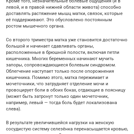
Кроме того, незначительные болевые ощущения (и в
левой, и в правой нижней области живота) способно
доставлять растяжение мышц матки, связок, которые
её поддерживают. Это обусловлено постоянным
ростом мышечного органа.
Со второго триместра матка уже становится достаточно
большой и начинает сдавливать органы,
расположенные в брюшной полости, включая петли
кишечника. Многих беременных начинают мучить
запоры, сопровождающиеся болевым синдромом.
Облегчение наступает только после опорожнения
кишечника. Помимо этого, матка пережимает и
мочеточники, что затрудняет отделение мочи и
провоцирует боли в обоих боках, отдающие в поясницу
(может быть затронут только один мочеточник,
например, левый — тогда боль будет локализована
слева).
В результате увеличившейся нагрузки на женскую
сосудистую систему селезёнка перенасыщается кровью,