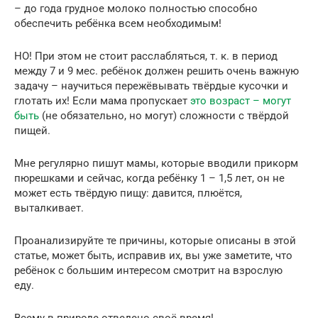
– до года грудное молоко полностью способно
обеспечить ребёнка всем необходимым!
НО! При этом не стоит расслабляться, т. к. в период
между 7 и 9 мес. ребёнок должен решить очень важную
задачу – научиться пережёвывать твёрдые кусочки и
глотать их! Если мама пропускает
это возраст – могут
быть
(не обязательно, но могут) сложности с твёрдой
пищей.
Мне регулярно пишут мамы, которые вводили прикорм
пюрешками и сейчас, когда ребёнку 1 – 1,5 лет, он не
может есть твёрдую пищу: давится, плюётся,
выталкивает.
Проанализируйте те причины, которые описаны в этой
статье, может быть, исправив их, вы уже заметите, что
ребёнок с большим интересом смотрит на взрослую
еду.
Всему в природе отведено своё время!