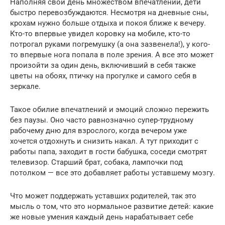
Наполняя свой день множеством впечатлений, дети
быстро перевозбуждаются. Несмотря на дневные сны,
крохам нужно больше отдыха и покоя ближе к вечеру.
Кто-то впервые увидел коровку на мобиле, кто-то
потрогал руками погремушку (а она зазвенела!), у кого-
то впервые нога попала в поле зрения. А все это может
произойти за один день, включивший в себя также
цветы на обоях, птичку на прогулке и самого себя в
зеркале.
Такое обилие впечатлений и эмоций сложно пережить
без паузы. Оно часто равнозначно супер-трудному
рабочему дню для взрослого, когда вечером уже
хочется отдохнуть и снизить накал. А тут приходит с
работы папа, заходит в гости бабушка, соседи смотрят
телевизор. Старший брат, собака, лампочки под
потолком — все это добавляет работы уставшему мозгу.
Что может поддержать уставших родителей, так это
мысль о том, что это нормальное развитие детей: какие
же новые умения каждый день нарабатывает себе