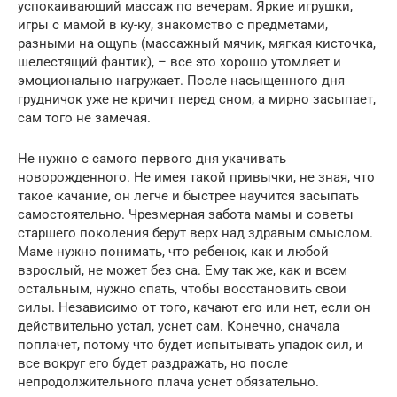
успокаивающий массаж по вечерам. Яркие игрушки,
игры с мамой в ку-ку, знакомство с предметами,
разными на ощупь (массажный мячик, мягкая кисточка,
шелестящий фантик), – все это хорошо утомляет и
эмоционально нагружает. После насыщенного дня
грудничок уже не кричит перед сном, а мирно засыпает,
сам того не замечая.
Не нужно с самого первого дня укачивать
новорожденного. Не имея такой привычки, не зная, что
такое качание, он легче и быстрее научится засыпать
самостоятельно. Чрезмерная забота мамы и советы
старшего поколения берут верх над здравым смыслом.
Маме нужно понимать, что ребенок, как и любой
взрослый, не может без сна. Ему так же, как и всем
остальным, нужно спать, чтобы восстановить свои
силы. Независимо от того, качают его или нет, если он
действительно устал, уснет сам. Конечно, сначала
поплачет, потому что будет испытывать упадок сил, и
все вокруг его будет раздражать, но после
непродолжительного плача уснет обязательно.