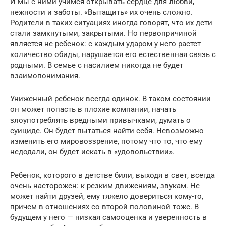
И мы с ними учимся открывать сердце для любви,
нежности и заботы. «Вытащить» их очень сложно.
Родители в таких ситуациях иногда говорят, что их дети
стали замкнутыми, закрытыми. Но первопричиной
является не ребенок: с каждым ударом у него растет
количество обиды, нарушается его естественная связь с
родными. В семье с насилием никогда не будет
взаимопонимания.
Униженный ребенок всегда одинок. В таком состоянии
он может попасть в плохие компании, начать
злоупотреблять вредными привычками, думать о
суициде. Он будет пытаться найти себя. Невозможно
изменить его мировоззрение, потому что то, что ему
недодали, он будет искать в «удовольствии».
Ребенок, которого в детстве били, выходя в свет, всегда
очень насторожен: к резким движениям, звукам. Не
может найти друзей, ему тяжело довериться кому-то,
причем в отношениях со второй половиной тоже. В
будущем у него — низкая самооценка и уверенность в