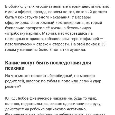
В обоих случаях «воспитательные меры» действительно
имели эффект, правда, совсем не тот, который должен
быть у конструктивного наказания. У Варвары
сформировался огромный комплекс вины, который
буквально превратил её жизнь в бесконечную
«отработку кармы». Марина, насмотревшись на
немощных стариков, «обзавелась» геронтофилией —
патологическим страхом старости. На этой почве к 35
годам у женщины было 3 попытки суицида.
Какие могут быть последствия для
психики
На что может повлиять безобидный, по мнению
родителей, шлепок по губам и попе или легкий удар
ремнем?
Ю. К.: Любое физическое наказание, будь то удар,
шлепок, подзатыльник, резкое одергивание за руку,
действует на ребенка одинаково негативно.
Физическое воздействие на ребенка — это как чинить