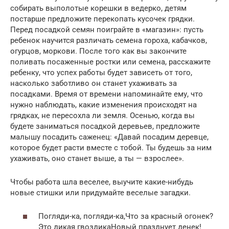
собирать выполотые корешки в ведерко, детям
постарше предложите перекопать кусочек грядки.
Перед посадкой семян поиграйте в «магазин»: пусть
ребенок научится различать семена гороха, кабачков,
огурцов, моркови. После того как вы закончите
поливать посаженные ростки или семена, расскажите
ребенку, что успех работы будет зависеть от того,
насколько заботливо он станет ухаживать за
посадками. Время от времени напоминайте ему, что
нужно наблюдать, какие изменения происходят на
грядках, не пересохла ли земля. Осенью, когда вы
будете заниматься посадкой деревьев, предложите
малышу посадить саженец: «Давай посадим деревце,
которое будет расти вместе с тобой. Ты будешь за ним
ухаживать, оно станет выше, а ты — взрослее».
Чтобы работа шла веселее, выучите какие-нибудь
новые стишки или придумайте веселые загадки.
Погляди-ка, погляди-ка,Что за красный огонек?
Это дикая гвоздикаНовый празднует денек!