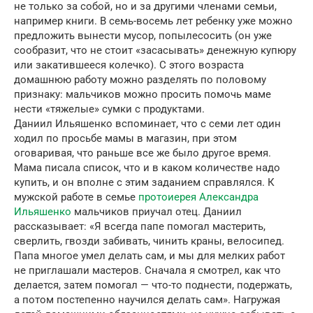
не только за собой, но и за другими членами семьи,
например книги. В семь-восемь лет ребенку уже можно
предложить вынести мусор, попылесосить (он уже
сообразит, что не стоит «засасывать» денежную купюру
или закатившееся колечко). С этого возраста
домашнюю работу можно разделять по половому
признаку: мальчиков можно просить помочь маме
нести «тяжелые» сумки с продуктами.
Даниил Ильяшенко вспоминает, что с семи лет один
ходил по просьбе мамы в магазин, при этом
оговаривая, что раньше все же было другое время.
Мама писала список, что и в каком количестве надо
купить, и он вполне с этим заданием справлялся. К
мужской работе в семье
протоиерея Александра
Ильяшенко
мальчиков приучал отец. Даниил
рассказывает: «Я всегда папе помогал мастерить,
сверлить, гвозди забивать, чинить краны, велосипед.
Папа многое умел делать сам, и мы для мелких работ
не приглашали мастеров. Сначала я смотрел, как что
делается, затем помогал — что-то поднести, подержать,
а потом постепенно научился делать сам». Нагружая