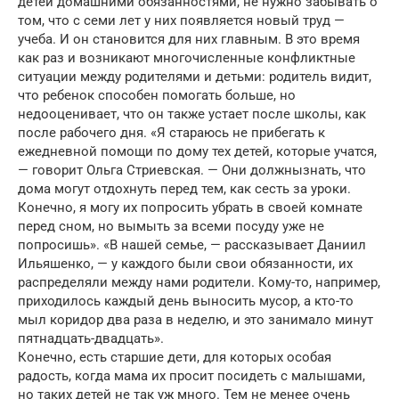
детей домашними обязанностями, не нужно забывать о
том, что с семи лет у них появляется новый труд —
учеба. И он становится для них главным. В это время
как раз и возникают многочисленные конфликтные
ситуации между родителями и детьми: родитель видит,
что ребенок способен помогать больше, но
недооценивает, что он также устает после школы, как
после рабочего дня. «Я стараюсь не прибегать к
ежедневной помощи по дому тех детей, которые учатся,
— говорит Ольга Стриевская. — Они должнызнать, что
дома могут отдохнуть перед тем, как сесть за уроки.
Конечно, я могу их попросить убрать в своей комнате
перед сном, но вымыть за всеми посуду уже не
попросишь». «В нашей семье, — рассказывает Даниил
Ильяшенко, — у каждого были свои обязанности, их
распределяли между нами родители. Кому-то, например,
приходилось каждый день выносить мусор, а кто-то
мыл коридор два раза в неделю, и это занимало минут
пятнадцать-двадцать».
Конечно, есть старшие дети, для которых особая
радость, когда мама их просит посидеть с малышами,
но таких детей не так уж много. Тем не менее очень