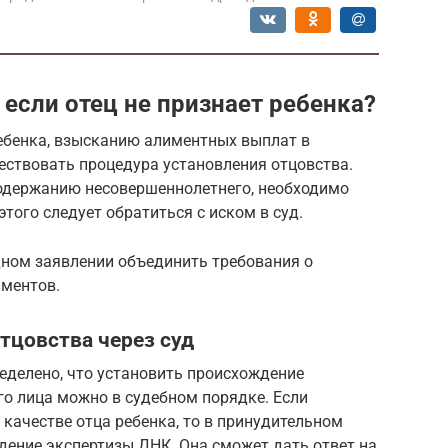
если отец не признает ребенка?
 ребенка, взысканию алиментных выплат в
ствовать процедура установления отцовства.
содержанию несовершеннолетнего, необходимо
того следует обратиться с иском в суд.
дном заявлении объединить требования о
иментов.
тцовства через суд
еделено, что установить происхождение
го лица можно в судебном порядке. Если
 качестве отца ребенка, то в принудительном
дение экспертизы ДНК. Она сможет дать ответ на