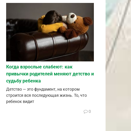
Когда взрослые слабеют: как
привычки родителей меняют детство и
судьбу ребенка
Детство — это фундамент, на котором
строится вся последующая жизнь. То, что
ребенок видит
0