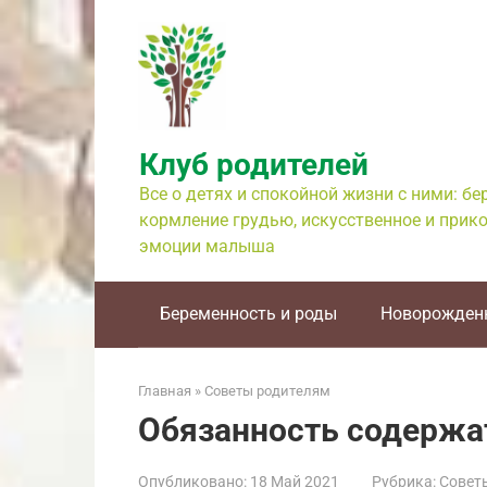
Перейти
к
контенту
Клуб родителей
Все о детях и спокойной жизни с ними: б
кормление грудью, искусственное и прико
эмоции малыша
Беременность и роды
Новорожден
Главная
»
Советы родителям
Обязанность содержа
Опубликовано:
18 Май 2021
Рубрика:
Совет