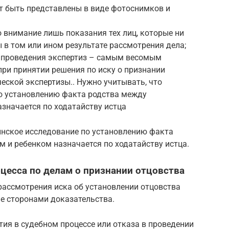
т быть представлены в виде фотоснимков и
о внимание лишь показания тех лиц, которые ни
ы в том или ином результате рассмотрения дела;
е проведения экспертиз – самым весомым
при принятии решения по иску о признании
ческой экспертизы.. Нужно учитывать, что
о установлению факта родства между
значается по ходатайству истца
инское исследование по установлению факта
 и ребенком назначается по ходатайству истца.
цесса по делам о признании отцовства
рассмотрения иска об установлении отцовства
е сторонами доказательства.
тия в судебном процессе или отказа в проведении