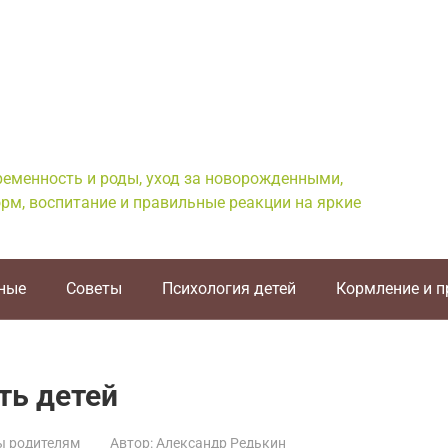
еременность и роды, уход за новорожденными,
рм, воспитание и правильные реакции на яркие
ные
Советы
Психология детей
Кормление и 
ть детей
ы родителям
Автор:
Александр Редькин